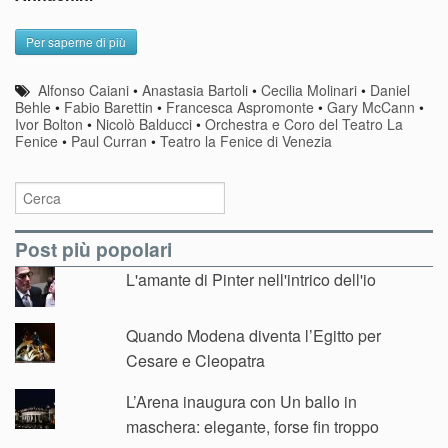
Per saperne di più
Alfonso Caiani
•
Anastasia Bartoli
•
Cecilia Molinari
•
Daniel
Behle
•
Fabio Barettin
•
Francesca Aspromonte
•
Gary McCann
•
Ivor Bolton
•
Nicolò Balducci
•
Orchestra e Coro del Teatro La
Fenice
•
Paul Curran
•
Teatro la Fenice di Venezia
Post più popolari
L'amante di Pinter nell'intrico dell'io
Quando Modena diventa l’Egitto per
Cesare e Cleopatra
L’Arena inaugura con Un ballo in
maschera: elegante, forse fin troppo