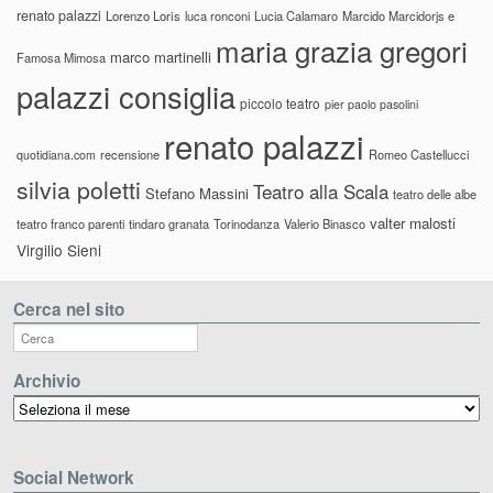
renato palazzi
Lorenzo Loris
luca ronconi
Lucia Calamaro
Marcido Marcidorjs e
maria grazia gregori
marco martinelli
Famosa Mimosa
palazzi consiglia
piccolo teatro
pier paolo pasolini
renato palazzi
recensione
Romeo Castellucci
quotidiana.com
silvia poletti
Teatro alla Scala
Stefano Massini
teatro delle albe
valter malosti
teatro franco parenti
tindaro granata
Torinodanza
Valerio Binasco
Virgilio Sieni
Cerca nel sito
Archivio
Archivio
Social Network