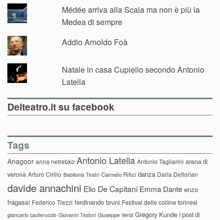
Médée arriva alla Scala ma non è più la
Medea di sempre
Addio Arnoldo Foà
Natale in casa Cupiello secondo Antonio
Latella
Delteatro.it su facebook
Tags
Antonio Latella
Anagoor
anna netrebko
Antonio Tagliarini
arena di
danza
verona
Arturo Cirillo
Daria Deflorian
Carmelo Rifici
Babilonia Teatri
davide annachini
Elio De Capitani
Emma Dante
enzo
fragassi
ferdinando bruni
Federico Tiezzi
Festival delle colline torinesi
Gregory Kunde
i post di
giancarlo cauteruccio
Giovanni Testori
Giuseppe Verdi