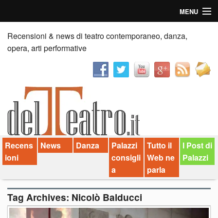
MENU
Home
Recensioni & news di teatro contemporaneo, danza,
opera, arti performative
Recensioni
Anticipazioni
News
Palazzi consiglia
Recens
News
Danza
Palazzi
Tutto il
I Post di
Video
ioni
consigli
Web ne
Palazzi
Chi siamo
a
parla
Contatti
Tag Archives:
Nicolò Balducci
dT in English