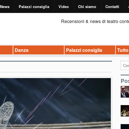
News
Palazzi consiglia
Video
Chi siamo
Contatti
Recensioni & news di teatro cont
Danza
Palazzi consiglia
Tutto
Pos