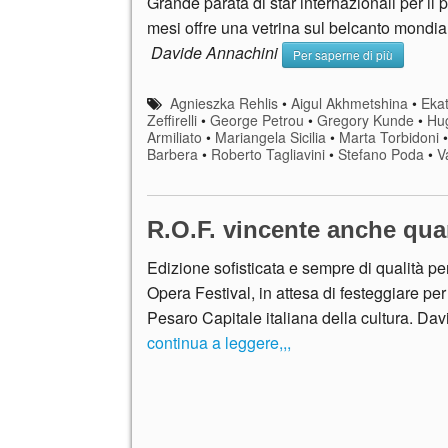
Grande parata di star internazionali per il p
mesi offre una vetrina sul belcanto mondiale
Davide Annachini
Per saperne di più
Agnieszka Rehlis
•
Aigul Akhmetshina
•
Eka
Zeffirelli
•
George Petrou
•
Gregory Kunde
•
Hu
Armiliato
•
Mariangela Sicilia
•
Marta Torbidoni
Barbera
•
Roberto Tagliavini
•
Stefano Poda
•
V
R.O.F. vincente anche quan
Edizione sofisticata e sempre di qualità per
Opera Festival, in attesa di festeggiare per
Pesaro Capitale italiana della cultura. Da
continua a leggere,,,