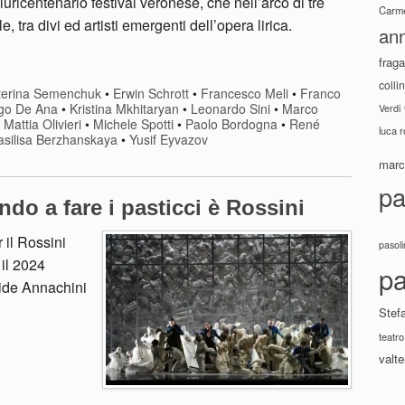
luricentenario festival veronese, che nell’arco di tre
Carme
, tra divi ed artisti emergenti dell’opera lirica.
ann
fraga
colli
terina Semenchuk
•
Erwin Schrott
•
Francesco Meli
•
Franco
go De Ana
•
Kristina Mkhitaryan
•
Leonardo Sini
•
Marco
Verdi
•
Mattia Olivieri
•
Michele Spotti
•
Paolo Bordogna
•
René
luca 
asilisa Berzhanskaya
•
Yusif Eyvazov
marco
pa
do a fare i pasticci è Rossini
 il Rossini
pasoli
 il 2024
pa
vide Annachini
Stef
teatro
valte