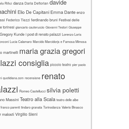
davide
danza
Daria Deflorian
lo Rifici
achini
Elio De Capitani
Emma Dante
enzo
ssi
ferdinando bruni
Federico Tiezzi
Festival delle
ne torinesi
giancarlo cauteruccio
Giovanni Testori
Giuseppe
Gregory Kunde
i post di renato palazzi
Lorenzo Loris
ronconi
Lucia Calamaro
Marcido Marcidorjs e Famosa Mimosa
maria grazia gregori
 martinelli
lazzi consiglia
piccolo teatro
pier paolo
renato
recensione
ni
quotidiana.com
lazzi
silvia poletti
Romeo Castellucci
Teatro alla Scala
ano Massini
teatro delle albe
 franco parenti
tindaro granata
Torinodanza
Valerio Binasco
Virgilio Sieni
r malosti