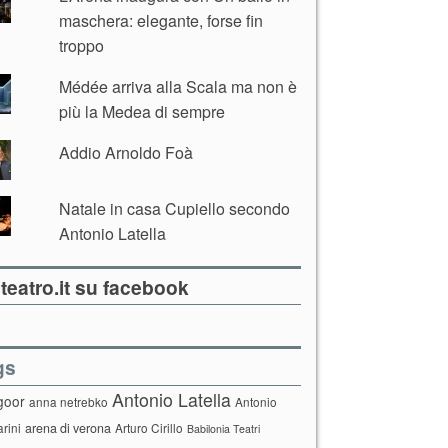
maschera: elegante, forse fin
troppo
Médée arriva alla Scala ma non è
più la Medea di sempre
Addio Arnoldo Foà
Natale in casa Cupiello secondo
Antonio Latella
teatro.it su facebook
gs
Antonio Latella
goor
anna netrebko
Antonio
arini
arena di verona
Arturo Cirillo
Babilonia Teatri