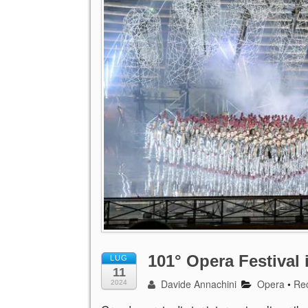
101° Opera Festival i
LUG
11
Davide Annachini
Opera
•
Re
2024