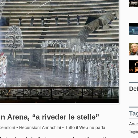
Del
Ta
n Arena, “a riveder le stelle”
Ana
censioni
•
Recensioni Annachini
•
Tutto il Web ne parla
Tagli