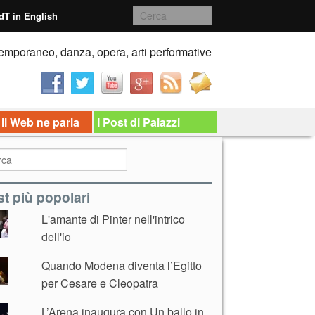
dT in English
emporaneo, danza, opera, arti performative
 il Web ne parla
I Post di Palazzi
t più popolari
L'amante di Pinter nell'intrico
dell'io
Quando Modena diventa l’Egitto
per Cesare e Cleopatra
L’Arena inaugura con Un ballo in