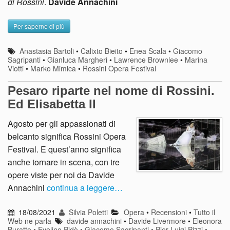
di Rossini
.
Davide Annachini
Per saperne di più
Anastasia Bartoli
•
Calixto Bieito
•
Enea Scala
•
Giacomo
Sagripanti
•
Gianluca Margheri
•
Lawrence Brownlee
•
Marina
Viotti
•
Marko Mimica
•
Rossini Opera Festival
Pesaro riparte nel nome di Rossini.
Ed Elisabetta II
Agosto per gli appassionati di
belcanto significa Rossini Opera
Festival. E quest’anno significa
anche tornare in scena, con tre
opere viste per noi da Davide
Annachini
continua a leggere…
18/08/2021
Silvia Poletti
Opera
•
Recensioni
•
Tutto il
Web ne parla
davide annachini
•
Davide Livermore
•
Eleonora
Buratto
•
Evelino Pidò
•
Giacomo Sagripanti
•
Pier Luigi Pizzi
•