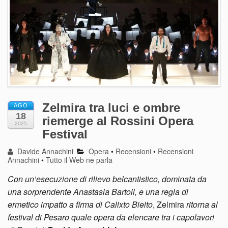
Zelmira tra luci e ombre
AGO
18
riemerge al Rossini Opera
2025
Festival
Davide Annachini
Opera
•
Recensioni
•
Recensioni
Annachini
•
Tutto il Web ne parla
Con un’esecuzione di rilievo belcantistico, dominata da
una sorprendente Anastasia Bartoli, e una regia di
ermetico impatto a firma di Calixto Bieito
, Zelmira
ritorna al
festival di Pesaro quale opera da elencare tra i capolavori