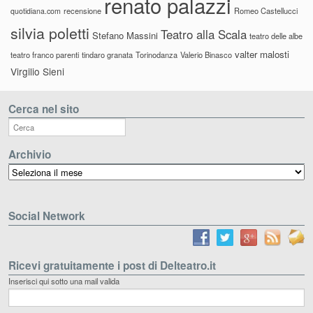
renato palazzi
recensione
Romeo Castellucci
quotidiana.com
silvia poletti
Teatro alla Scala
Stefano Massini
teatro delle albe
valter malosti
teatro franco parenti
tindaro granata
Torinodanza
Valerio Binasco
Virgilio Sieni
Cerca nel sito
Archivio
Archivio
Social Network
Ricevi gratuitamente i post di Delteatro.it
Inserisci qui sotto una mail valida