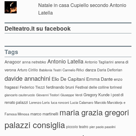
Natale in casa Cupiello secondo Antonio
Latella
Delteatro.it su facebook
Tags
Antonio Latella
Anagoor
anna netrebko
Antonio Tagliarini
arena di
danza
verona
Arturo Cirillo
Daria Deflorian
Carmelo Rifici
Babilonia Teatri
davide annachini
Elio De Capitani
Emma Dante
enzo
fragassi
ferdinando bruni
Federico Tiezzi
Festival delle colline torinesi
Gregory Kunde
i post di
giancarlo cauteruccio
Giovanni Testori
Giuseppe Verdi
renato palazzi
Lorenzo Loris
luca ronconi
Lucia Calamaro
Marcido Marcidorjs e
maria grazia gregori
marco martinelli
Famosa Mimosa
palazzi consiglia
piccolo teatro
pier paolo pasolini