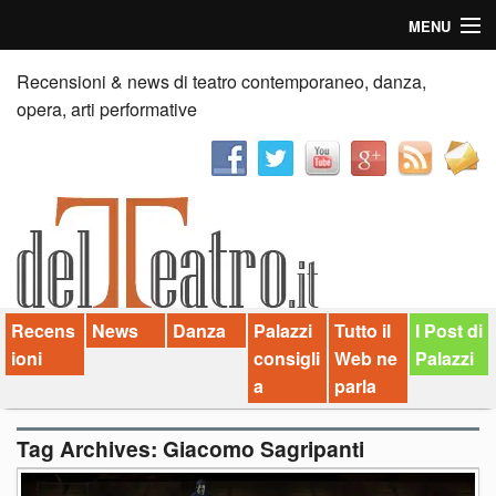
MENU
Home
Recensioni & news di teatro contemporaneo, danza,
opera, arti performative
Recensioni
Anticipazioni
News
Palazzi consiglia
Recens
News
Danza
Palazzi
Tutto il
I Post di
Video
ioni
consigli
Web ne
Palazzi
Chi siamo
a
parla
Contatti
Tag Archives:
Giacomo Sagripanti
dT in English