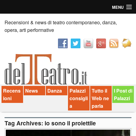
MENU
Home
Recensioni & news di teatro contemporaneo, danza,
opera, arti performative
Recensioni
Anticipazioni
News
Palazzi consiglia
Recens
News
Danza
Palazzi
Tutto il
I Post di
Video
ioni
consigli
Web ne
Palazzi
Chi siamo
a
parla
Contatti
Tag Archives:
io sono il proiettile
dT in English