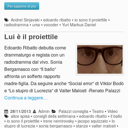
Per saperne di più
Andrei Sinjavski
•
edoardo ribatto
•
io sono il proiettile
•
radiodramma
•
urss
•
vocoder
•
Yuri Markus Daniel
Lui è il proiettile
Edoardo Ribatto debutta come
drammaturgo e regista con un
radiodramma dal vivo. Sonia
Bergamasco con “Il ballo”
affronta un sofferto rapporto
madre-figlia. Da seguire anche “Social error” di Viktor Bodò
e “Lo stupro di Lucrezia” di Valter Malosti -Renato Palazzi
Continua a leggere…
28/11/2013
Admin
Palazzi consiglia
•
Teatro
•
Video
alice spisa
•
consigli della settimana
•
edoardo ribatto
•
il ballo
•
io sono il proiettile
•
irene nemirovsky
•
jacopo squizzato
•
lo
stupro di lucrezia
•
sonia bergamasco
•
stanze
•
valter malosti
•