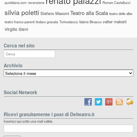
renato palazzi
recensione
Romeo Castellucci
quotidiana.com
silvia poletti
Teatro alla Scala
Stefano Massini
teatro delle albe
valter malosti
teatro franco parenti
tindaro granata
Torinodanza
Valerio Binasco
Virgilio Sieni
Cerca nel sito
Archivio
Archivio
Social Network
Ricevi gratuitamente i post di Delteatro.it
Inserisci qui sotto una mail valida