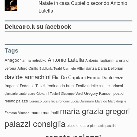
Natale in casa Cupiello secondo Antonio
Latella
Delteatro.it su facebook
Tags
Antonio Latella
Anagoor
anna netrebko
Antonio Tagliarini
arena di
danza
verona
Arturo Cirillo
Daria Deflorian
Carmelo Rifici
Babilonia Teatri
davide annachini
Elio De Capitani
Emma Dante
enzo
fragassi
ferdinando bruni
Federico Tiezzi
Festival delle colline torinesi
Gregory Kunde
i post di
giancarlo cauteruccio
Giovanni Testori
Giuseppe Verdi
renato palazzi
Lorenzo Loris
luca ronconi
Lucia Calamaro
Marcido Marcidorjs e
maria grazia gregori
marco martinelli
Famosa Mimosa
palazzi consiglia
piccolo teatro
pier paolo pasolini