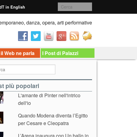
dT in English
emporaneo, danza, opera, arti performative
 il Web ne parla
I Post di Palazzi
t più popolari
L'amante di Pinter nell'intrico
dell'io
Quando Modena diventa l’Egitto
per Cesare e Cleopatra
L’Arena inaugura con Un ballo in