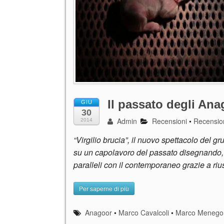
Il passato degli Ana
GIU
30
Admin
Recensioni
•
Recension
2014
“Virgilio brucia”, il nuovo spettacolo del 
su un capolavoro del passato disegnando, 
paralleli con il contemporaneo grazie a riusc
Per saperne di più
Anagoor
•
Marco Cavalcoli
•
Marco Menego