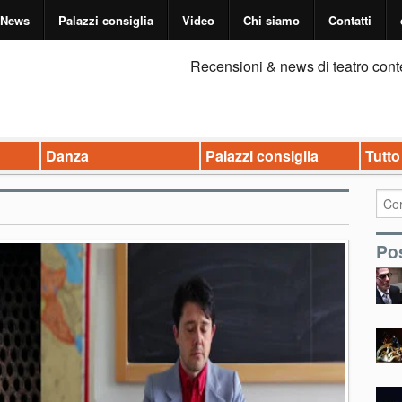
News
Palazzi consiglia
Video
Chi siamo
Contatti
Recensioni & news di teatro cont
Danza
Palazzi consiglia
Tutto
Pos