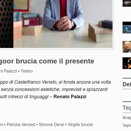
goor brucia come il presente
i Palazzi
•
Teatro
gruppo di Castelfranco Veneto, si fonda ancora una volta
Del
senza concessioni estetiche, imprevisti e spiazzanti
iti intrecci di linguaggi
–
Renato Palazzi
Ta
Ana
ni
•
Patrizia Vercesi
•
Simone Derai
•
Virgilio brucia
Tagli