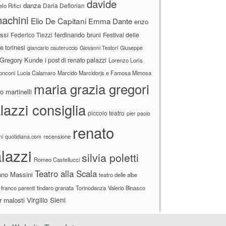
davide
danza
Daria Deflorian
lo Rifici
achini
Elio De Capitani
Emma Dante
enzo
ssi
ferdinando bruni
Federico Tiezzi
Festival delle
ne torinesi
giancarlo cauteruccio
Giovanni Testori
Giuseppe
Gregory Kunde
i post di renato palazzi
Lorenzo Loris
ronconi
Lucia Calamaro
Marcido Marcidorjs e Famosa Mimosa
maria grazia gregori
 martinelli
lazzi consiglia
piccolo teatro
pier paolo
renato
recensione
ni
quotidiana.com
lazzi
silvia poletti
Romeo Castellucci
Teatro alla Scala
ano Massini
teatro delle albe
 franco parenti
tindaro granata
Torinodanza
Valerio Binasco
Virgilio Sieni
r malosti