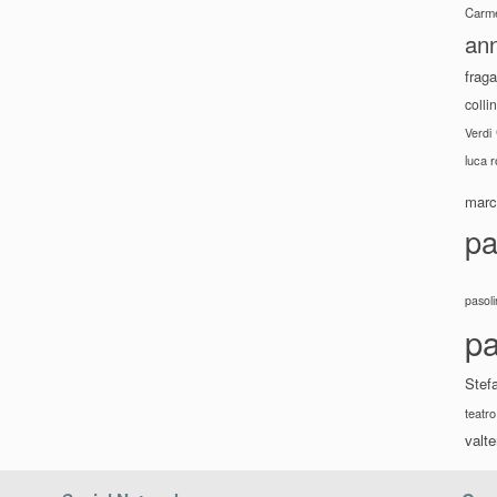
Carme
ann
fraga
colli
Verdi
luca 
marco
pa
pasoli
pa
Stef
teatro
valte