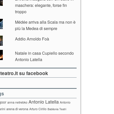
maschera: elegante, forse fin
troppo
Médée arriva alla Scala ma non è
più la Medea di sempre
Addio Arnoldo Foà
Natale in casa Cupiello secondo
Antonio Latella
teatro.it su facebook
gs
Antonio Latella
goor
anna netrebko
Antonio
arini
arena di verona
Arturo Cirillo
Babilonia Teatri