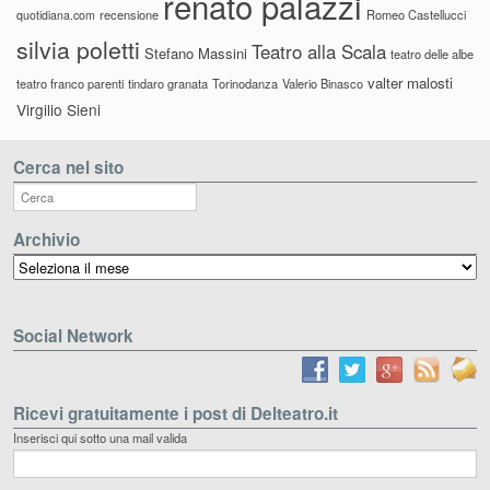
renato palazzi
recensione
Romeo Castellucci
quotidiana.com
silvia poletti
Teatro alla Scala
Stefano Massini
teatro delle albe
valter malosti
teatro franco parenti
tindaro granata
Torinodanza
Valerio Binasco
Virgilio Sieni
Cerca nel sito
Archivio
Archivio
Social Network
Ricevi gratuitamente i post di Delteatro.it
Inserisci qui sotto una mail valida