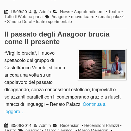
16/09/2014
Admin
News
•
Approfondimenti
•
Teatro
•
Tutto il Web ne parla
Anagoor
•
nuovo teatro
•
renato palazzi
•
Simone Derai
•
teatro sperimentale
Il passato degli Anagoor brucia
come il presente
“Virgilio brucia”, il nuovo
spettacolo del gruppo di
Castelfranco Veneto, si fonda
ancora una volta su un
capolavoro del passato
disegnando, senza concessioni estetiche, imprevisti e
spiazzanti paralleli con il contemporaneo grazie a riusciti
intrecci di linguaggi – Renato Palazzi
Continua a
leggere…
30/06/2014
Admin
Recensioni
•
Recensioni Palazzi
•
Teatro
Anagoor
•
Marco Cavalcoli
•
Marco Menegoni
•