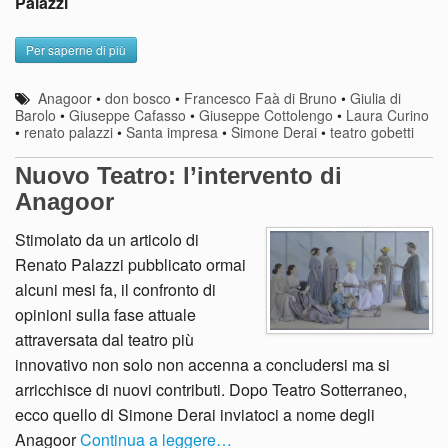
Palazzi
Per saperne di più
Anagoor
•
don bosco
•
Francesco Faà di Bruno
•
Giulia di
Barolo
•
Giuseppe Cafasso
•
Giuseppe Cottolengo
•
Laura Curino
•
renato palazzi
•
Santa impresa
•
Simone Derai
•
teatro gobetti
Nuovo Teatro: l’intervento di
Anagoor
Stimolato da un articolo di
Renato Palazzi pubblicato ormai
alcuni mesi fa, il confronto di
opinioni sulla fase attuale
attraversata dal teatro più
innovativo non solo non accenna a concludersi ma si
arricchisce di nuovi contributi. Dopo Teatro Sotterraneo,
ecco quello di Simone Derai inviatoci a nome degli
Anagoor
Continua a leggere…