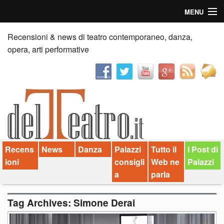
MENU
Home
Recensioni & news di teatro contemporaneo, danza,
opera, arti performative
Recensioni
Anticipazioni
News
Palazzi consiglia
Recens
News
Danza
Palazzi
Tutto il
I Post di
Video
ioni
consigli
Web ne
Palazzi
Chi siamo
a
parla
Contatti
Tag Archives:
Simone Derai
dT in English