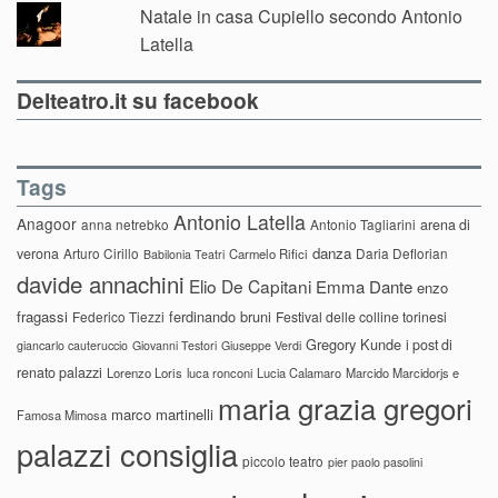
Natale in casa Cupiello secondo Antonio
Latella
Delteatro.it su facebook
Tags
Antonio Latella
Anagoor
anna netrebko
Antonio Tagliarini
arena di
danza
verona
Arturo Cirillo
Daria Deflorian
Carmelo Rifici
Babilonia Teatri
davide annachini
Elio De Capitani
Emma Dante
enzo
fragassi
ferdinando bruni
Federico Tiezzi
Festival delle colline torinesi
Gregory Kunde
i post di
giancarlo cauteruccio
Giovanni Testori
Giuseppe Verdi
renato palazzi
Lorenzo Loris
luca ronconi
Lucia Calamaro
Marcido Marcidorjs e
maria grazia gregori
marco martinelli
Famosa Mimosa
palazzi consiglia
piccolo teatro
pier paolo pasolini