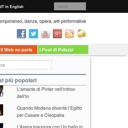
dT in English
emporaneo, danza, opera, arti performative
 il Web ne parla
I Post di Palazzi
t più popolari
L'amante di Pinter nell'intrico
dell'io
Quando Modena diventa l’Egitto
per Cesare e Cleopatra
L’Arena inaugura con Un ballo in