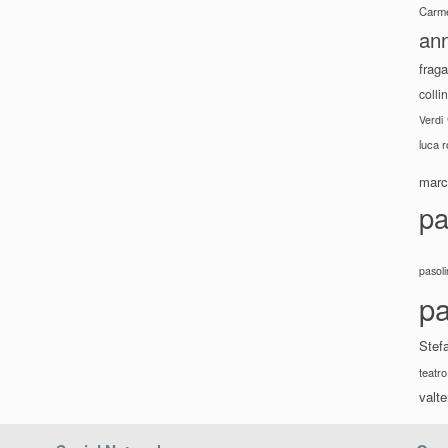
Carme
ann
fraga
colli
Verdi
luca 
marco
pa
pasoli
pa
Stef
teatro
valte