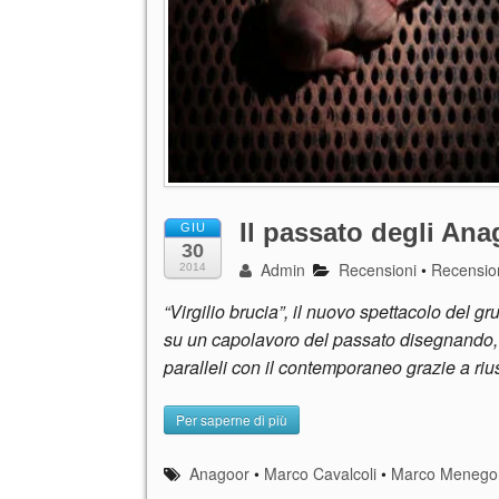
Il passato degli Ana
GIU
30
Admin
Recensioni
•
Recension
2014
“Virgilio brucia”, il nuovo spettacolo del 
su un capolavoro del passato disegnando, 
paralleli con il contemporaneo grazie a riusc
Per saperne di più
Anagoor
•
Marco Cavalcoli
•
Marco Menego