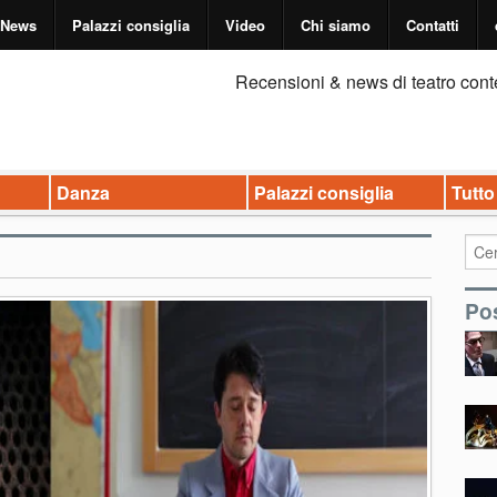
News
Palazzi consiglia
Video
Chi siamo
Contatti
Recensioni & news di teatro cont
Danza
Palazzi consiglia
Tutto
Pos