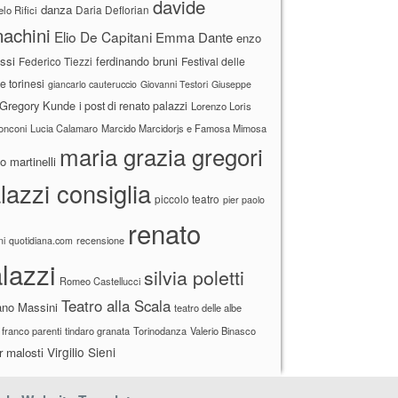
davide
danza
Daria Deflorian
lo Rifici
achini
Elio De Capitani
Emma Dante
enzo
ssi
ferdinando bruni
Federico Tiezzi
Festival delle
ne torinesi
giancarlo cauteruccio
Giovanni Testori
Giuseppe
Gregory Kunde
i post di renato palazzi
Lorenzo Loris
ronconi
Lucia Calamaro
Marcido Marcidorjs e Famosa Mimosa
maria grazia gregori
 martinelli
lazzi consiglia
piccolo teatro
pier paolo
renato
recensione
ni
quotidiana.com
lazzi
silvia poletti
Romeo Castellucci
Teatro alla Scala
ano Massini
teatro delle albe
 franco parenti
tindaro granata
Torinodanza
Valerio Binasco
Virgilio Sieni
r malosti