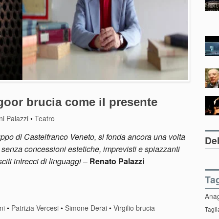
goor brucia come il presente
i Palazzi
•
Teatro
gruppo di Castelfranco Veneto, si fonda ancora una volta
Del
senza concessioni estetiche, imprevisti e spiazzanti
iti intrecci di linguaggi
–
Renato Palazzi
Ta
Ana
ni
•
Patrizia Vercesi
•
Simone Derai
•
Virgilio brucia
Tagli