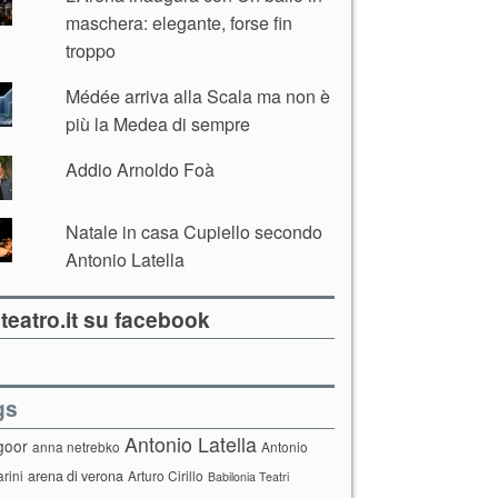
maschera: elegante, forse fin
troppo
Médée arriva alla Scala ma non è
più la Medea di sempre
Addio Arnoldo Foà
Natale in casa Cupiello secondo
Antonio Latella
teatro.it su facebook
gs
Antonio Latella
goor
anna netrebko
Antonio
arini
arena di verona
Arturo Cirillo
Babilonia Teatri