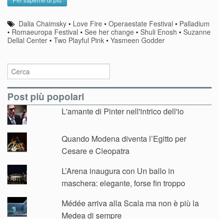
Dalia Chaimsky
•
Love Fire
•
Operaestate Festival
•
Palladium
•
Romaeuropa Festival
•
See her change
•
Shuli Enosh
•
Suzanne
Dellal Center
•
Two Playful Pink
•
Yasmeen Godder
Post più popolari
L'amante di Pinter nell'intrico dell'io
Quando Modena diventa l’Egitto per
Cesare e Cleopatra
L’Arena inaugura con Un ballo in
maschera: elegante, forse fin troppo
Médée arriva alla Scala ma non è più la
Medea di sempre