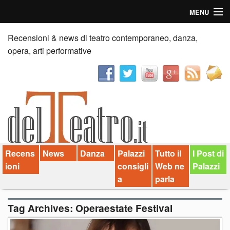
MENU
Home
Recensioni & news di teatro contemporaneo, danza,
opera, arti performative
Recensioni
Anticipazioni
News
Palazzi consiglia
Recens
News
Danza
Palazzi
Tutto il
I Post di
Video
ioni
consigli
Web ne
Palazzi
Chi siamo
a
parla
Contatti
Tag Archives:
Operaestate Festival
dT in English