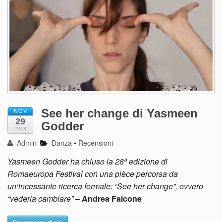
See her change di Yasmeen
NOV
29
Godder
2013
Admin
Danza
•
Recensioni
Yasmeen Godder ha chiuso la 28ª edizione di
Romaeuropa Festival con una pièce percorsa da
un’incessante ricerca formale: “See her change”, ovvero
“vederla cambiare”
–
Andrea Falcone
Per saperne di più