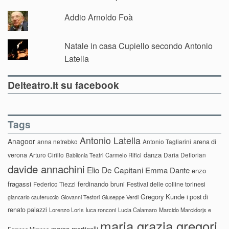
Addio Arnoldo Foà
Natale in casa Cupiello secondo Antonio
Latella
Delteatro.it su facebook
Tags
Antonio Latella
Anagoor
anna netrebko
Antonio Tagliarini
arena di
danza
verona
Arturo Cirillo
Daria Deflorian
Carmelo Rifici
Babilonia Teatri
davide annachini
Elio De Capitani
Emma Dante
enzo
fragassi
ferdinando bruni
Federico Tiezzi
Festival delle colline torinesi
Gregory Kunde
i post di
giancarlo cauteruccio
Giovanni Testori
Giuseppe Verdi
renato palazzi
Lorenzo Loris
luca ronconi
Lucia Calamaro
Marcido Marcidorjs e
maria grazia gregori
marco martinelli
Famosa Mimosa