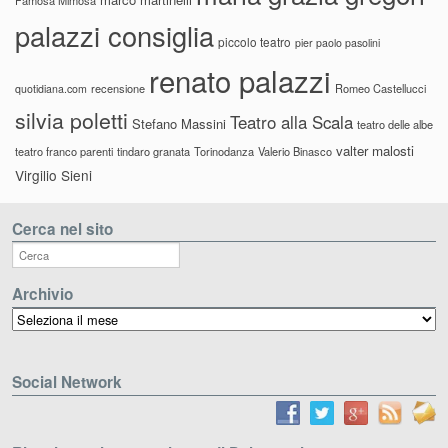
palazzi consiglia
piccolo teatro
pier paolo pasolini
renato palazzi
recensione
Romeo Castellucci
quotidiana.com
silvia poletti
Teatro alla Scala
Stefano Massini
teatro delle albe
valter malosti
teatro franco parenti
tindaro granata
Torinodanza
Valerio Binasco
Virgilio Sieni
Cerca nel sito
Archivio
Archivio
Social Network