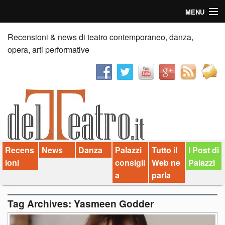
MENU
Home
Recensioni & news di teatro contemporaneo, danza,
opera, arti performative
Recensioni
Anticipazioni
News
Palazzi consiglia
Recens
News
Danza
Palazzi
Tutto il
I Post di
Video
ioni
consigli
Web ne
Palazzi
Chi siamo
a
parla
Contatti
Tag Archives:
Yasmeen Godder
dT in English