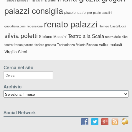
palazzi consiglia
piccolo teatro
pier paolo pasolini
renato palazzi
recensione
Romeo Castellucci
quotidiana.com
silvia poletti
Teatro alla Scala
Stefano Massini
teatro delle albe
valter malosti
teatro franco parenti
tindaro granata
Torinodanza
Valerio Binasco
Virgilio Sieni
Cerca nel sito
Archivio
Archivio
Social Network