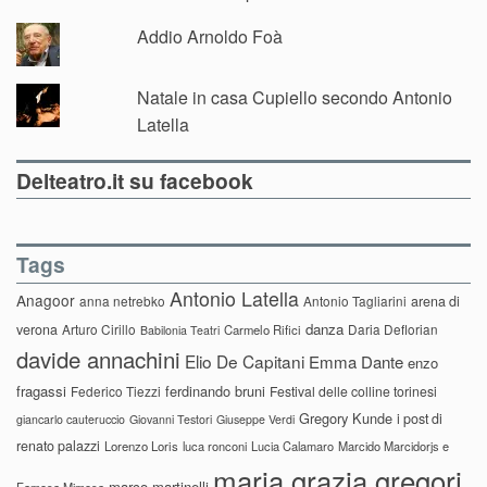
Addio Arnoldo Foà
Natale in casa Cupiello secondo Antonio
Latella
Delteatro.it su facebook
Tags
Antonio Latella
Anagoor
anna netrebko
Antonio Tagliarini
arena di
danza
verona
Arturo Cirillo
Daria Deflorian
Carmelo Rifici
Babilonia Teatri
davide annachini
Elio De Capitani
Emma Dante
enzo
fragassi
ferdinando bruni
Federico Tiezzi
Festival delle colline torinesi
Gregory Kunde
i post di
giancarlo cauteruccio
Giovanni Testori
Giuseppe Verdi
renato palazzi
Lorenzo Loris
luca ronconi
Lucia Calamaro
Marcido Marcidorjs e
maria grazia gregori
marco martinelli
Famosa Mimosa