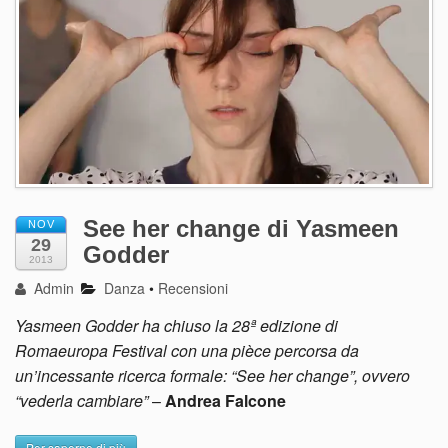
See her change di Yasmeen
NOV
29
Godder
2013
Admin
Danza
•
Recensioni
Yasmeen Godder ha chiuso la 28ª edizione di
Romaeuropa Festival con una pièce percorsa da
un’incessante ricerca formale: “See her change”, ovvero
“vederla cambiare”
–
Andrea Falcone
Per saperne di più