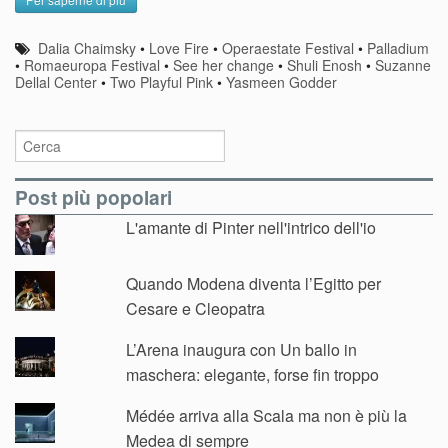
Dalia Chaimsky
•
Love Fire
•
Operaestate Festival
•
Palladium
•
Romaeuropa Festival
•
See her change
•
Shuli Enosh
•
Suzanne
Dellal Center
•
Two Playful Pink
•
Yasmeen Godder
Post più popolari
L'amante di Pinter nell'intrico dell'io
Quando Modena diventa l’Egitto per
Cesare e Cleopatra
L’Arena inaugura con Un ballo in
maschera: elegante, forse fin troppo
Médée arriva alla Scala ma non è più la
Medea di sempre