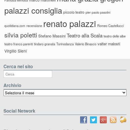
palazzi consiglia
piccolo teatro
pier paolo pasolini
renato palazzi
recensione
Romeo Castellucci
quotidiana.com
silvia poletti
Teatro alla Scala
Stefano Massini
teatro delle albe
valter malosti
teatro franco parenti
tindaro granata
Torinodanza
Valerio Binasco
Virgilio Sieni
Cerca nel sito
Archivio
Archivio
Social Network