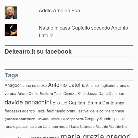
Addio Arnoldo Foà
Natale in casa Cupiello secondo Antonio
Latella
Delteatro.it su facebook
Tags
Antonio Latella
Anagoor
anna netrebko
Antonio Tagliarini
arena di
danza
verona
Arturo Cirillo
Daria Deflorian
Carmelo Rifici
Babilonia Teatri
davide annachini
Elio De Capitani
Emma Dante
enzo
fragassi
ferdinando bruni
Federico Tiezzi
Festival delle colline torinesi
Gregory Kunde
i post di
giancarlo cauteruccio
Giovanni Testori
Giuseppe Verdi
renato palazzi
Lorenzo Loris
luca ronconi
Lucia Calamaro
Marcido Marcidorjs e
maria grazia gregori
marco martinelli
Famosa Mimosa