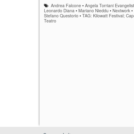
Andrea Falcone
•
Angela Torriani Evangelist
Leonardo Diana
•
Mariano Nieddu
•
Nextwork
•
Stefano Questorio
•
TAG: Kilowatt Festival; Ca
Teatro