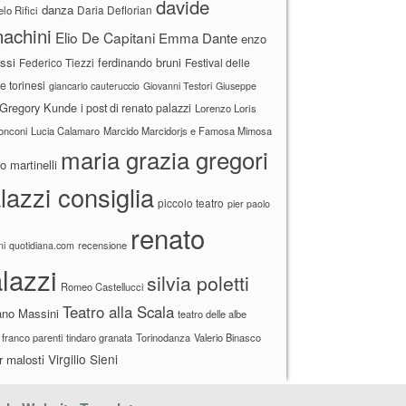
davide
danza
Daria Deflorian
lo Rifici
achini
Elio De Capitani
Emma Dante
enzo
ssi
ferdinando bruni
Federico Tiezzi
Festival delle
ne torinesi
giancarlo cauteruccio
Giovanni Testori
Giuseppe
Gregory Kunde
i post di renato palazzi
Lorenzo Loris
ronconi
Lucia Calamaro
Marcido Marcidorjs e Famosa Mimosa
maria grazia gregori
 martinelli
lazzi consiglia
piccolo teatro
pier paolo
renato
recensione
ni
quotidiana.com
lazzi
silvia poletti
Romeo Castellucci
Teatro alla Scala
ano Massini
teatro delle albe
 franco parenti
tindaro granata
Torinodanza
Valerio Binasco
Virgilio Sieni
r malosti