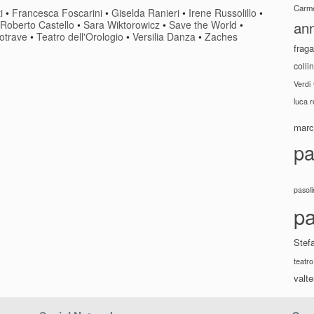
Carme
i
•
Francesca Foscarini
•
Giselda Ranieri
•
Irene Russolillo
•
ann
Roberto Castello
•
Sara Wiktorowicz
•
Save the World
•
potrave
•
Teatro dell'Orologio
•
Versilia Danza
•
Zaches
fraga
colli
Verdi
luca 
marco
pa
pasoli
pa
Stef
teatro
valte