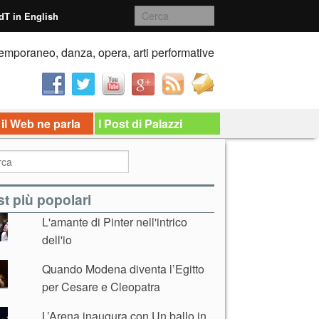
dT in English
emporaneo, danza, opera, arti performative
 il Web ne parla
I Post di Palazzi
t più popolari
L'amante di Pinter nell'intrico
dell'io
Quando Modena diventa l’Egitto
per Cesare e Cleopatra
L’Arena inaugura con Un ballo in