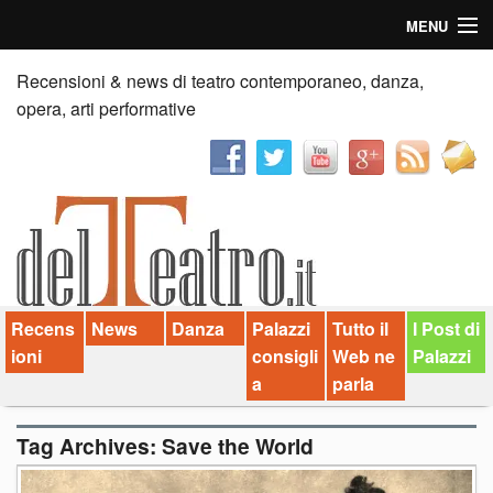
MENU
Home
Recensioni & news di teatro contemporaneo, danza,
opera, arti performative
Recensioni
Anticipazioni
News
Palazzi consiglia
Recens
News
Danza
Palazzi
Tutto il
I Post di
Video
ioni
consigli
Web ne
Palazzi
Chi siamo
a
parla
Contatti
Tag Archives:
Save the World
dT in English