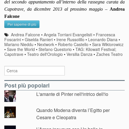
del secondo appuntamento all’interno della rassegna curata da
Capotrave, da dicembre 2013 al prossimo maggio –
Andrea
Falcone
Per saperne di più
Andrea Falcone
•
Angela Torriani Evangelisti
•
Francesca
Foscarini
•
Giselda Ranieri
•
Irene Russolillo
•
Leonardo Diana
•
Mariano Nieddu
•
Nextwork
•
Roberto Castello
•
Sara Wiktorowicz
•
Save the World
•
Stefano Questorio
•
TAG: Kilowatt Festival;
Capotrave
•
Teatro dell'Orologio
•
Versilia Danza
•
Zaches Teatro
Post più popolari
L'amante di Pinter nell'intrico dell'io
Quando Modena diventa l’Egitto per
Cesare e Cleopatra