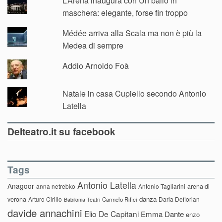
L’Arena inaugura con Un ballo in
maschera: elegante, forse fin troppo
Médée arriva alla Scala ma non è più la
Medea di sempre
Addio Arnoldo Foà
Natale in casa Cupiello secondo Antonio
Latella
Delteatro.it su facebook
Tags
Antonio Latella
Anagoor
anna netrebko
Antonio Tagliarini
arena di
danza
verona
Arturo Cirillo
Daria Deflorian
Carmelo Rifici
Babilonia Teatri
davide annachini
Elio De Capitani
Emma Dante
enzo