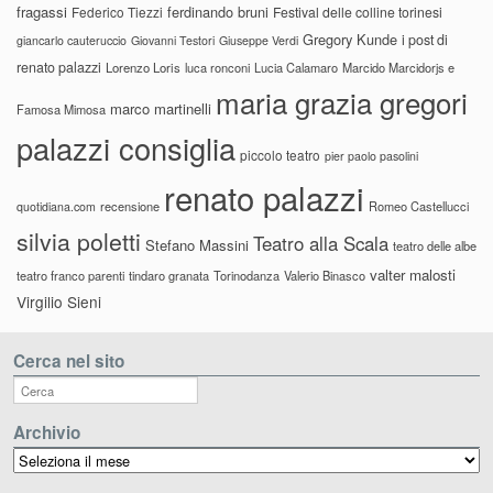
fragassi
ferdinando bruni
Federico Tiezzi
Festival delle colline torinesi
Gregory Kunde
i post di
giancarlo cauteruccio
Giovanni Testori
Giuseppe Verdi
renato palazzi
Lorenzo Loris
luca ronconi
Lucia Calamaro
Marcido Marcidorjs e
maria grazia gregori
marco martinelli
Famosa Mimosa
palazzi consiglia
piccolo teatro
pier paolo pasolini
renato palazzi
recensione
Romeo Castellucci
quotidiana.com
silvia poletti
Teatro alla Scala
Stefano Massini
teatro delle albe
valter malosti
teatro franco parenti
tindaro granata
Torinodanza
Valerio Binasco
Virgilio Sieni
Cerca nel sito
Archivio
Archivio