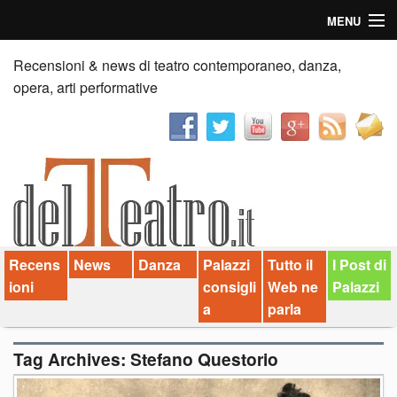
MENU
Home
Recensioni & news di teatro contemporaneo, danza,
opera, arti performative
Recensioni
Anticipazioni
News
Palazzi consiglia
Recens
News
Danza
Palazzi
Tutto il
I Post di
Video
ioni
consigli
Web ne
Palazzi
Chi siamo
a
parla
Contatti
Tag Archives:
Stefano Questorio
dT in English