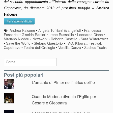
del secondo appuntamento all’interno della rassegna curata da
Capotrave, da dicembre 2013 al prossimo maggio –
Andrea
Falcone
Per saperne di più
Andrea Falcone
•
Angela Torriani Evangelisti
•
Francesca
Foscarini
•
Giselda Ranieri
•
Irene Russolillo
•
Leonardo Diana
•
Mariano Nieddu
•
Nextwork
•
Roberto Castello
•
Sara Wiktorowicz
•
Save the World
•
Stefano Questorio
•
TAG: Kilowatt Festival;
Capotrave
•
Teatro dell'Orologio
•
Versilia Danza
•
Zaches Teatro
Post più popolari
L'amante di Pinter nell'intrico dell'io
Quando Modena diventa l’Egitto per
Cesare e Cleopatra