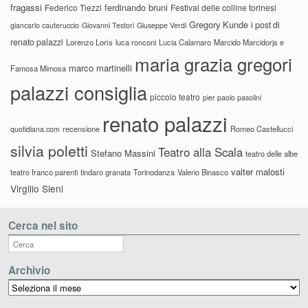
fragassi
ferdinando bruni
Federico Tiezzi
Festival delle colline torinesi
Gregory Kunde
i post di
giancarlo cauteruccio
Giovanni Testori
Giuseppe Verdi
renato palazzi
Lorenzo Loris
luca ronconi
Lucia Calamaro
Marcido Marcidorjs e
maria grazia gregori
marco martinelli
Famosa Mimosa
palazzi consiglia
piccolo teatro
pier paolo pasolini
renato palazzi
recensione
Romeo Castellucci
quotidiana.com
silvia poletti
Teatro alla Scala
Stefano Massini
teatro delle albe
valter malosti
teatro franco parenti
tindaro granata
Torinodanza
Valerio Binasco
Virgilio Sieni
Cerca nel sito
Archivio
Archivio