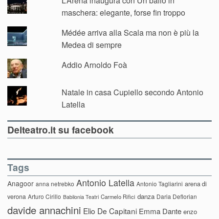
L’Arena inaugura con Un ballo in
maschera: elegante, forse fin troppo
Médée arriva alla Scala ma non è più la
Medea di sempre
Addio Arnoldo Foà
Natale in casa Cupiello secondo Antonio
Latella
Delteatro.it su facebook
Tags
Antonio Latella
Anagoor
anna netrebko
Antonio Tagliarini
arena di
danza
verona
Arturo Cirillo
Daria Deflorian
Carmelo Rifici
Babilonia Teatri
davide annachini
Elio De Capitani
Emma Dante
enzo