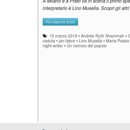
A Milano e a Prato va in scena il primo spet
interpretarlo è Lino Musella. Scopri gli altri
Per saperne di più
15 marzo 2019
•
Andrée Ruth Shammah
•
G
caduta
•
jan fabre
•
Lino Musella
•
Maria Paiato
night writer
•
Un nemico del popolo