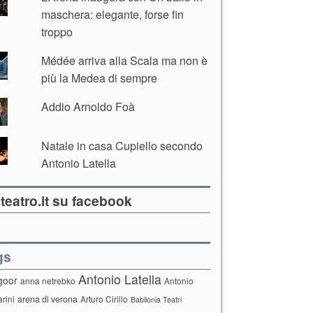
maschera: elegante, forse fin
troppo
Médée arriva alla Scala ma non è
più la Medea di sempre
Addio Arnoldo Foà
Natale in casa Cupiello secondo
Antonio Latella
teatro.it su facebook
gs
Antonio Latella
goor
anna netrebko
Antonio
arini
arena di verona
Arturo Cirillo
Babilonia Teatri