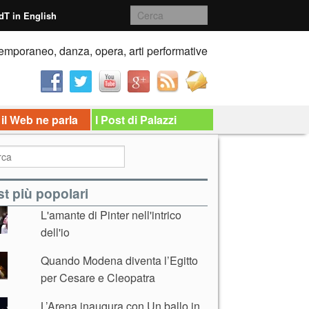
dT in English
emporaneo, danza, opera, arti performative
 il Web ne parla
I Post di Palazzi
t più popolari
L'amante di Pinter nell'intrico
dell'io
Quando Modena diventa l’Egitto
per Cesare e Cleopatra
L’Arena inaugura con Un ballo in