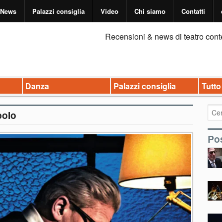
News
Palazzi consiglia
Video
Chi siamo
Contatti
Recensioni & news di teatro cont
Danza
Palazzi consiglia
Tutto
polo
Pos