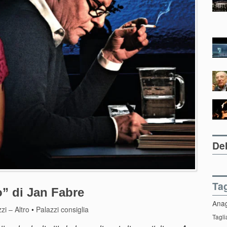
Del
Ta
o” di Jan Fabre
Ana
zi – Altro
•
Palazzi consiglia
Tagli