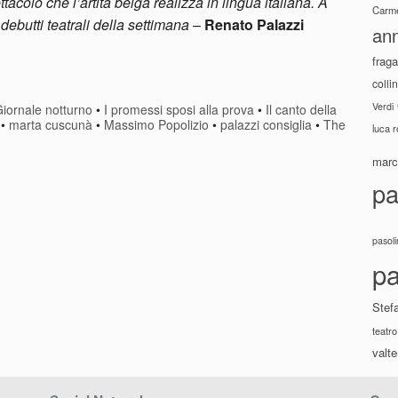
tacolo che l’artita belga realizza in lingua italiana. A
Carme
 debutti teatrali della settimana
–
Renato Palazzi
ann
fraga
colli
Verdi
iornale notturno
•
I promessi sposi alla prova
•
Il canto della
•
marta cuscunà
•
Massimo Popolizio
•
palazzi consiglia
•
The
luca 
marco
pa
pasoli
pa
Stef
teatro
valte