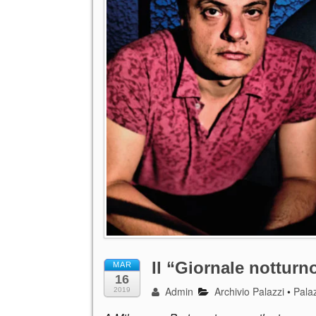
Il “Giornale notturn
MAR
16
Admin
Archivio Palazzi
•
Palaz
2019