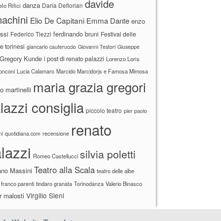
davide
danza
Daria Deflorian
lo Rifici
achini
Elio De Capitani
Emma Dante
enzo
ssi
ferdinando bruni
Federico Tiezzi
Festival delle
ne torinesi
giancarlo cauteruccio
Giovanni Testori
Giuseppe
Gregory Kunde
i post di renato palazzi
Lorenzo Loris
ronconi
Lucia Calamaro
Marcido Marcidorjs e Famosa Mimosa
maria grazia gregori
 martinelli
lazzi consiglia
piccolo teatro
pier paolo
renato
recensione
ni
quotidiana.com
lazzi
silvia poletti
Romeo Castellucci
Teatro alla Scala
ano Massini
teatro delle albe
 franco parenti
tindaro granata
Torinodanza
Valerio Binasco
Virgilio Sieni
r malosti