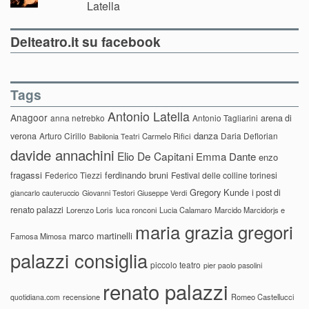
Latella
Delteatro.it su facebook
Tags
Antonio Latella
Anagoor
anna netrebko
Antonio Tagliarini
arena di
danza
verona
Arturo Cirillo
Daria Deflorian
Carmelo Rifici
Babilonia Teatri
davide annachini
Elio De Capitani
Emma Dante
enzo
fragassi
ferdinando bruni
Federico Tiezzi
Festival delle colline torinesi
Gregory Kunde
i post di
giancarlo cauteruccio
Giovanni Testori
Giuseppe Verdi
renato palazzi
Lorenzo Loris
luca ronconi
Lucia Calamaro
Marcido Marcidorjs e
maria grazia gregori
marco martinelli
Famosa Mimosa
palazzi consiglia
piccolo teatro
pier paolo pasolini
renato palazzi
recensione
Romeo Castellucci
quotidiana.com