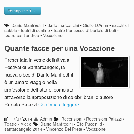
Per saperne di più
Danio Manfredini
•
dario marconcini
•
Giulio D’Anna
•
sacchi di
sabbia
•
teatri di confine
•
teatro francesco di bartolo di buti
•
teatro sant'andrea
•
Vocazione
Quante facce per una Vocazione
Presentata in veste definitiva al
Festival di Santarcangelo, la
nuova pièce di Danio Manfredini
è un amaro viaggio nella
professione dell’attore, compiuto
attraverso la riproposizione di celebri brani d’autore –
Renato Palazzi
Continua a leggere…
17/07/2014
Admin
Recensioni
•
Recensioni Palazzi
•
Teatro
•
Video
Danio Manfredini
•
Elfo Puccini d
•
santarcangelo 2014
•
Vincenzo Del Prete
•
Vocazione