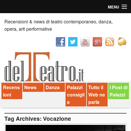
MENU
Home
Recensioni & news di teatro contemporaneo, danza,
opera, arti performative
Recensioni
Anticipazioni
News
Palazzi consiglia
Recens
News
Danza
Palazzi
Tutto il
I Post di
Video
ioni
consigli
Web ne
Palazzi
Chi siamo
a
parla
Contatti
Tag Archives:
Vocazione
dT in English