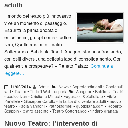
adulti
Il mondo del teatro più innovativo
vive un momento di passaggio.
Esaurita la prima ondata di
entusiasmo, gruppi come Codice
Ivan, Quotidiana.com, Teatro
Sotterraneo, Babilonia Teatri, Anagoor stanno affrontando,
con esiti diversi, una delicata fase di consolidamento. Con
quali esiti e prospettive? – Renato Palazzi
Continua a
leggere…
11/06/2014
Admin
News
•
Approfondimenti
•
Contenuti
vari
•
Teatro
•
Tutto il Web ne parla
Anagoor
•
Babilonia Teatri
•
codice ivan
•
Cristiana Minasi
•
Fagarazzi & Zuffellato
•
Fibre
Parallele
•
Giuseppe Carullo
•
la fatica di diventare adulti
•
nuovo
teatro
•
Paola Vannoni
•
Pathosformel
•
quotidiana.com
•
Roberto
Scappin
•
teatro assente
•
Teatro Sotterraneo
•
tindaro granata
Nuovo Teatro: l’intervento di