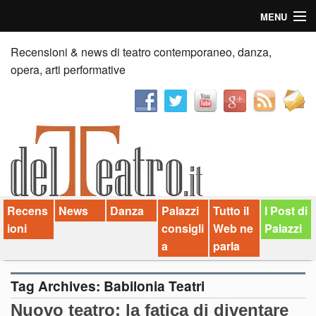
MENU
Home
Recensioni & news di teatro contemporaneo, danza,
opera, arti performative
Recensioni
Anticipazioni
News
Palazzi consiglia
Recens
News
Danza
Palazzi
Tutto il
I Post di
Video
ioni
consigli
Web ne
Palazzi
Chi siamo
a
parla
Contatti
Tag Archives:
Babilonia Teatri
Nuovo teatro: la fatica di diventare
dT in English