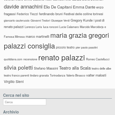
davide annachini
Elio De Capitani
Emma Dante
enzo
fragassi
ferdinando bruni
Federico Tiezzi
Festival delle colline torinesi
Gregory Kunde
i post di
giancarlo cauteruccio
Giovanni Testori
Giuseppe Verdi
renato palazzi
Lorenzo Loris
luca ronconi
Lucia Calamaro
Marcido Marcidorjs e
maria grazia gregori
marco martinelli
Famosa Mimosa
palazzi consiglia
piccolo teatro
pier paolo pasolini
renato palazzi
recensione
Romeo Castellucci
quotidiana.com
silvia poletti
Teatro alla Scala
Stefano Massini
teatro delle albe
valter malosti
teatro franco parenti
tindaro granata
Torinodanza
Valerio Binasco
Virgilio Sieni
Cerca nel sito
Archivio