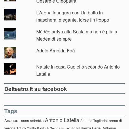
Cesare e Cleopatra
L’Arena inaugura con Un ballo in
maschera: elegante, forse fin troppo
Médée arriva alla Scala ma non è più la
Medea di sempre
Addio Arnoldo Foà
Natale in casa Cupiello secondo Antonio
Latella
Delteatro.it su facebook
Tags
Antonio Latella
Anagoor
anna netrebko
Antonio Tagliarini
arena di
danza
verona
Arturo Cirillo
Daria Deflorian
Carmelo Rifici
Babilonia Teatri