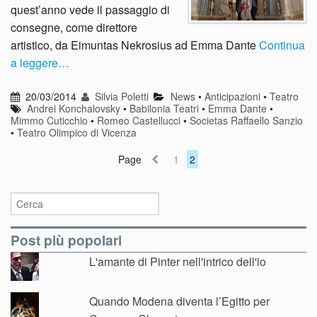
quest’anno vede il passaggio di
consegne, come direttore
artistico, da Eimuntas Nekrosius ad Emma Dante
Continua
a leggere…
20/03/2014
Silvia Poletti
News
•
Anticipazioni
•
Teatro
Andrei Konchalovsky
•
Babilonia Teatri
•
Emma Dante
•
Mimmo Cuticchio
•
Romeo Castellucci
•
Societas Raffaello Sanzio
•
Teatro Olimpico di Vicenza
Page
1
2
Post più popolari
L'amante di Pinter nell'intrico dell'io
Quando Modena diventa l’Egitto per