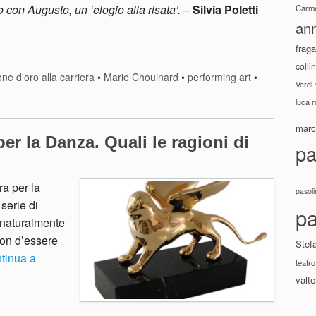
 con Augusto, un ‘elogio alla risata’.
–
Silvia Poletti
Carme
ann
fraga
colli
ne d'oro alla carriera
•
Marie Chouinard
•
performing art
•
Verdi
luca 
marco
er la Danza. Quali le ragioni di
pa
ra per la
pasoli
serie di
pa
 naturalmente
ion d’essere
Stef
tinua a
teatro
valte