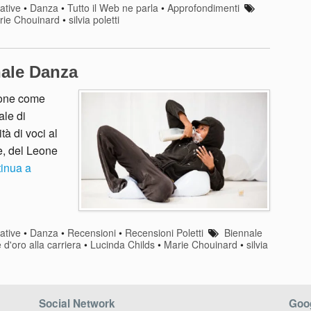
ative
•
Danza
•
Tutto il Web ne parla
•
Approfondimenti
rie Chouinard
•
silvia poletti
nale Danza
llone come
ale di
à di voci al
e, del Leone
tinua a
ative
•
Danza
•
Recensioni
•
Recensioni Poletti
Biennale
d'oro alla carriera
•
Lucinda Childs
•
Marie Chouinard
•
silvia
Social Network
Goog