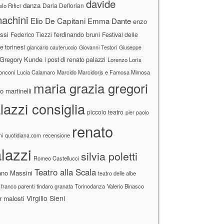
davide
danza
Daria Deflorian
lo Rifici
achini
Elio De Capitani
Emma Dante
enzo
ssi
ferdinando bruni
Federico Tiezzi
Festival delle
ne torinesi
giancarlo cauteruccio
Giovanni Testori
Giuseppe
Gregory Kunde
i post di renato palazzi
Lorenzo Loris
ronconi
Lucia Calamaro
Marcido Marcidorjs e Famosa Mimosa
maria grazia gregori
 martinelli
lazzi consiglia
piccolo teatro
pier paolo
renato
recensione
ni
quotidiana.com
lazzi
silvia poletti
Romeo Castellucci
Teatro alla Scala
ano Massini
teatro delle albe
 franco parenti
tindaro granata
Torinodanza
Valerio Binasco
Virgilio Sieni
r malosti