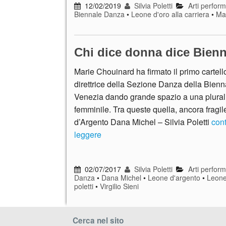
12/02/2019
Silvia Poletti
Arti perform
Biennale Danza
•
Leone d'oro alla carriera
•
Ma
Chi dice donna dice Bien
Marie Chouinard ha firmato il primo carte
direttrice della Sezione Danza della Bienn
Venezia dando grande spazio a una pluralit
femminile. Tra queste quella, ancora fragil
d’Argento Dana Michel – Silvia Poletti
con
leggere
02/07/2017
Silvia Poletti
Arti perform
Danza
•
Dana Michel
•
Leone d'argento
•
Leone 
poletti
•
Virgilio Sieni
Cerca nel sito