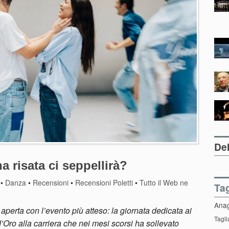
Del
a risata ci seppellirà?
•
Danza
•
Recensioni
•
Recensioni Poletti
•
Tutto il Web ne
Ta
Ana
perta con l’evento più atteso: la giornata dedicata ai
Tagli
’Oro alla carriera che nei mesi scorsi ha sollevato