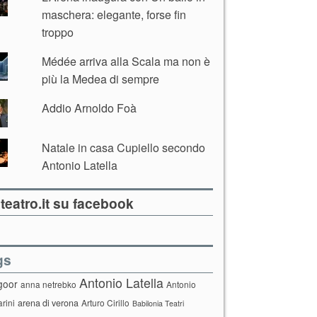
maschera: elegante, forse fin
troppo
Médée arriva alla Scala ma non è
più la Medea di sempre
Addio Arnoldo Foà
Natale in casa Cupiello secondo
Antonio Latella
teatro.it su facebook
gs
Antonio Latella
goor
anna netrebko
Antonio
arini
arena di verona
Arturo Cirillo
Babilonia Teatri