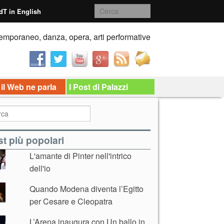
dT in English
emporaneo, danza, opera, arti performative
 il Web ne parla
I Post di Palazzi
t più popolari
L'amante di Pinter nell'intrico
dell'io
Quando Modena diventa l’Egitto
per Cesare e Cleopatra
L’Arena inaugura con Un ballo in