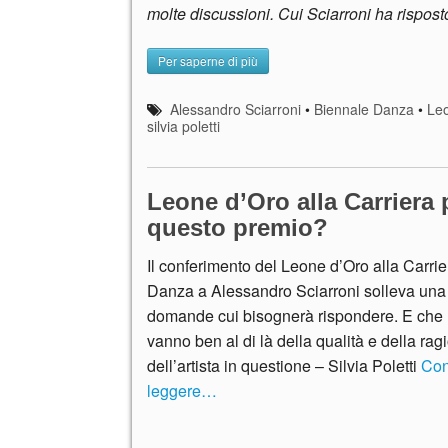
molte discussioni. Cui Sciarroni ha risposto
Per saperne di più
Alessandro Sciarroni
•
Biennale Danza
•
Leo
silvia poletti
Leone d’Oro alla Carriera p
questo premio?
Il conferimento del Leone d’Oro alla Carrie
Danza a Alessandro Sciarroni solleva una 
domande cui bisognerà rispondere. E che
vanno ben al di là della qualità e della rag
dell’artista in questione – Silvia Poletti
Con
leggere…