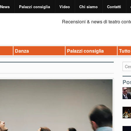
News
Palazzi consiglia
Video
Chi siamo
Contatti
Recensioni & news di teatro cont
Danza
Palazzi consiglia
Tutto
Pos