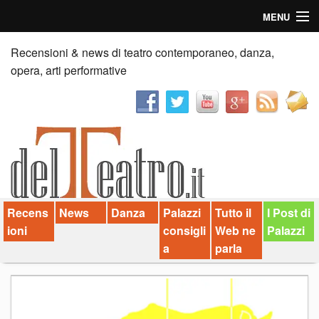
MENU
Home
Recensioni & news di teatro contemporaneo, danza,
opera, arti performative
Recensioni
Anticipazioni
News
Palazzi consiglia
Recens
News
Danza
Palazzi
Tutto il
I Post di
Video
ioni
consigli
Web ne
Palazzi
Chi siamo
a
parla
Contatti
dT in English