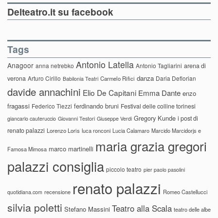
Delteatro.it su facebook
Tags
Antonio Latella
Anagoor
anna netrebko
Antonio Tagliarini
arena di
danza
verona
Arturo Cirillo
Daria Deflorian
Carmelo Rifici
Babilonia Teatri
davide annachini
Elio De Capitani
Emma Dante
enzo
fragassi
ferdinando bruni
Federico Tiezzi
Festival delle colline torinesi
Gregory Kunde
i post di
giancarlo cauteruccio
Giovanni Testori
Giuseppe Verdi
renato palazzi
Lorenzo Loris
luca ronconi
Lucia Calamaro
Marcido Marcidorjs e
maria grazia gregori
marco martinelli
Famosa Mimosa
palazzi consiglia
piccolo teatro
pier paolo pasolini
renato palazzi
recensione
Romeo Castellucci
quotidiana.com
silvia poletti
Teatro alla Scala
Stefano Massini
teatro delle albe