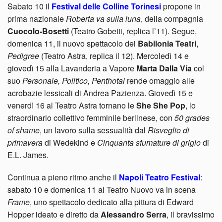
Sabato 10 il
Festival delle Colline Torinesi
propone in
prima nazionale
Roberta va sulla luna
, della compagnia
Cuocolo-Bosetti
(Teatro Gobetti, replica l’11). Segue,
domenica 11, il nuovo spettacolo dei
Babilonia Teatri
,
Pedigree
(Teatro Astra, replica il 12). Mercoledì 14 e
giovedì 15 alla Lavanderia a Vapore
Marta Dalla Via
col
suo
Personale, Politico, Penthotal
rende omaggio alle
acrobazie lessicali di Andrea Pazienza. Giovedì 15 e
venerdì 16 al Teatro Astra tornano le
She She Pop
, lo
straordinario collettivo femminile berlinese, con
50 grades
of shame
, un lavoro sulla sessualità dal
Risveglio di
primavera
di Wedekind e
Cinquanta sfumature di grigio
di
E.L. James.
Continua a pieno ritmo anche il
Napoli Teatro Festival
:
sabato 10 e domenica 11 al Teatro Nuovo va in scena
Frame
, uno spettacolo dedicato alla pittura di Edward
Hopper ideato e diretto da
Alessandro Serra
, il bravissimo