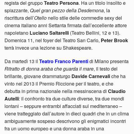
regista del gruppo
Teatro Persona
. Ha un titolo insolito e
spiazzante,
Quel gran pezzo della Desdemona
, la
riscrittura dell’
Otello
nello stile delle commedie sexy del
cinema italiano anni Settanta firmata dall’eccellente attore
napoletano
Luciano Saltarelli
(Teatro Bellini, 12 e 13).
Domenica 11, nel foyer del Teatro San Carlo,
Peter Brook
terrà invece una lezione su Shakespeare.
Da martedì 13 il
Teatro Franco Parenti
di Milano presenta
Ritratto di donna araba che guarda il mare
, il testo del
brillante, giovane drammaturgo
Davide Carnevali
che ha
vinto nel 2013 il Premio Riccione per il teatro, e che
debutta in prima nazionale nella messinscena di
Claudio
Autelli
: il confronto tra due culture diverse, tra due mondi
lontani – seppure entrambi affacciati sul mediterraneo –
viene tratteggiato dall’autore in dieci quadri che in un clima
ambiguamente sospeso descrivono gli enigmatici incontri
fra un uomo europeo e una donna araba in una