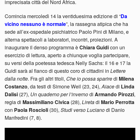
imprecisata città del Nord Africa.
Comincia mercoledì 14 la ventiduesima edizione di “
Da
vicino nessuno è normale
”, la rassegna atipica che ha
sede all’ex-ospedale psichiatrico Paolo Pini di Milano, e
alterna spettacoli a laboratori, incontri, proiezioni. A
inaugurare il denso programma è
Chiara Guidi
con un
esercizio di lettura, aperto a chiunque voglia partecipare,
su versi della poetessa tedesca Nelly Sachs: il 16 e 17 la
Guidi sarà al fianco di questo coro di cittadini in
Lettere
dalla notte
. Fra gli altri titoli,
Che io possa sparire
di
Milena
Costanzo
, da testi di Simone Weil (23, 24),
Aiace
di
Linda
Dalisi
(27),
Un quaderno per l’inverno
di
Armando Pirozzi
,
regia di
Massimiliano Civica
(28),
Lireta
di
Mario Perrotta
con
Paola Roscioli
(30),
Studi verso Luciano
di Danio
Manfredini (7, 8).