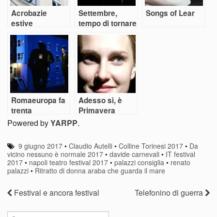
Acrobazie
Settembre,
Songs of Lear
estive
tempo di tornare
nei teatri
Romaeuropa fa
Adesso sì, è
trenta
Primavera
Powered by
YARPP
.
9 giugno 2017
•
Claudio Autelli
•
Colline Torinesi 2017
•
Da
vicino nessuno è normale 2017
•
davide carnevali
•
IT festival
2017
•
napoli teatro festival 2017
•
palazzi consiglia
•
renato
palazzi
•
Ritratto di donna araba che guarda il mare
Festival e ancora festival
Telefonino di guerra