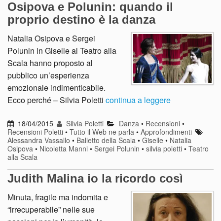
Osipova e Polunin: quando il
proprio destino è la danza
Natalia Osipova e Sergei
Polunin in Giselle al Teatro alla
Scala hanno proposto al
pubblico un’esperienza
emozionale indimenticabile.
Ecco perché – Silvia Poletti
continua a leggere
18/04/2015
Silvia Poletti
Danza
•
Recensioni
•
Recensioni Poletti
•
Tutto il Web ne parla
•
Approfondimenti
Alessandra Vassallo
•
Balletto della Scala
•
Giselle
•
Natalia
Osipova
•
Nicoletta Manni
•
Sergei Polunin
•
silvia poletti
•
Teatro
alla Scala
Judith Malina io la ricordo così
Minuta, fragile ma indomita e
“irrecuperabile” nelle sue