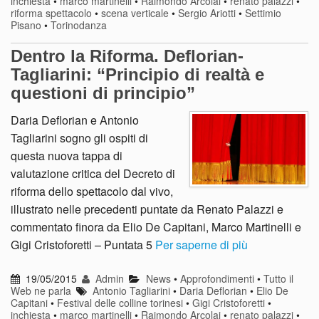
inchiesta
•
marco martinelli
•
Raimondo Arcolai
•
renato palazzi
•
riforma spettacolo
•
scena verticale
•
Sergio Ariotti
•
Settimio
Pisano
•
Torinodanza
Dentro la Riforma. Deflorian-
Tagliarini: “Principio di realtà e
questioni di principio”
Daria Deflorian e Antonio
Tagliarini sogno gli ospiti di
questa nuova tappa di
valutazione critica del Decreto di
riforma dello spettacolo dal vivo,
illustrato nelle precedenti puntate da Renato Palazzi e
commentato finora da Elio De Capitani, Marco Martinelli e
Gigi Cristoforetti – Puntata 5
Per saperne di più
19/05/2015
Admin
News
•
Approfondimenti
•
Tutto il
Web ne parla
Antonio Tagliarini
•
Daria Deflorian
•
Elio De
Capitani
•
Festival delle colline torinesi
•
Gigi Cristoforetti
•
inchiesta
•
marco martinelli
•
Raimondo Arcolai
•
renato palazzi
•