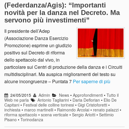
(Federdanza/Agis): “Importanti
novità per la danza nel Decreto. Ma
servono più investimenti”
Il presidente dell’Adep
(Associazione Danza Esercizio
Promozione) esprime un giudizio
positivo sul Decreto di riforma
dello spettacolo dal vivo, in
particolare sui Centri di produzione della danza e i Circuiti
multidisciplinari. Ma auspica miglioramenti del testo su
alcune incongruenze – Puntata 7
Per saperne di più
24/05/2015
Admin
News
•
Approfondimenti
•
Tutto il
Web ne parla
Antonio Tagliarini
•
Daria Deflorian
•
Elio De
Capitani
•
Festival delle colline torinesi
•
Gigi Cristoforetti
•
inchiesta
•
marco martinelli
•
Raimondo Arcolai
•
renato palazzi
•
riforma spettacolo
•
scena verticale
•
Sergio Ariotti
•
Settimio
Pisano
•
Torinodanza