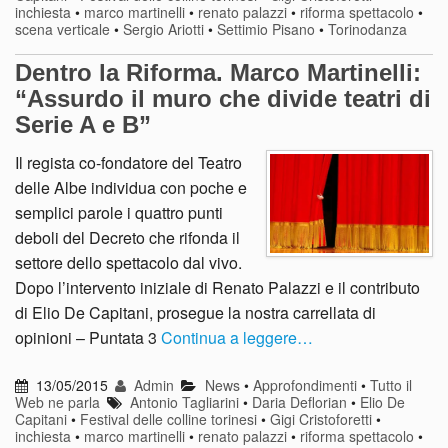
inchiesta
•
marco martinelli
•
renato palazzi
•
riforma spettacolo
•
scena verticale
•
Sergio Ariotti
•
Settimio Pisano
•
Torinodanza
Dentro la Riforma. Marco Martinelli:
“Assurdo il muro che divide teatri di
Serie A e B”
Il regista co-fondatore del Teatro
delle Albe individua con poche e
semplici parole i quattro punti
deboli del Decreto che rifonda il
settore dello spettacolo dal vivo.
Dopo l’intervento iniziale di Renato Palazzi e il contributo
di Elio De Capitani, prosegue la nostra carrellata di
opinioni – Puntata 3
Continua a leggere…
13/05/2015
Admin
News
•
Approfondimenti
•
Tutto il
Web ne parla
Antonio Tagliarini
•
Daria Deflorian
•
Elio De
Capitani
•
Festival delle colline torinesi
•
Gigi Cristoforetti
•
inchiesta
•
marco martinelli
•
renato palazzi
•
riforma spettacolo
•