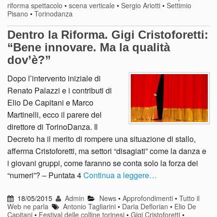
riforma spettacolo
•
scena verticale
•
Sergio Ariotti
•
Settimio
Pisano
•
Torinodanza
Dentro la Riforma. Gigi Cristoforetti:
“Bene innovare. Ma la qualità
dov’è?”
Dopo l’intervento iniziale di
Renato Palazzi e i contributi di
Elio De Capitani e Marco
Martinelli, ecco il parere del
direttore di TorinoDanza. Il
Decreto ha il merito di rompere una situazione di stallo,
afferma Cristoforetti, ma settori “disagiati” come la danza e
i giovani gruppi, come faranno se conta solo la forza dei
“numeri”? – Puntata 4
Continua a leggere…
18/05/2015
Admin
News
•
Approfondimenti
•
Tutto il
Web ne parla
Antonio Tagliarini
•
Daria Deflorian
•
Elio De
Capitani
•
Festival delle colline torinesi
•
Gigi Cristoforetti
•