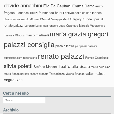
davide annachini
Elio De Capitani
Emma Dante
enzo
fragassi
ferdinando bruni
Federico Tiezzi
Festival delle colline torinesi
Gregory Kunde
i post di
giancarlo cauteruccio
Giovanni Testori
Giuseppe Verdi
renato palazzi
Lorenzo Loris
luca ronconi
Lucia Calamaro
Marcido Marcidorjs e
maria grazia gregori
marco martinelli
Famosa Mimosa
palazzi consiglia
piccolo teatro
pier paolo pasolini
renato palazzi
recensione
Romeo Castellucci
quotidiana.com
silvia poletti
Teatro alla Scala
Stefano Massini
teatro delle albe
valter malosti
teatro franco parenti
tindaro granata
Torinodanza
Valerio Binasco
Virgilio Sieni
Cerca nel sito
Archivio