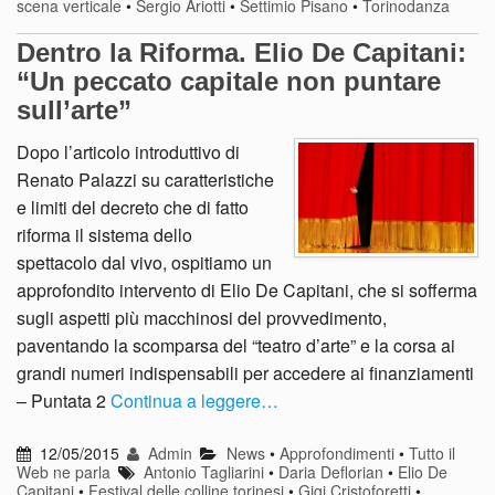
scena verticale
•
Sergio Ariotti
•
Settimio Pisano
•
Torinodanza
Dentro la Riforma. Elio De Capitani:
“Un peccato capitale non puntare
sull’arte”
Dopo l’articolo introduttivo di
Renato Palazzi su caratteristiche
e limiti del decreto che di fatto
riforma il sistema dello
spettacolo dal vivo, ospitiamo un
approfondito intervento di Elio De Capitani, che si sofferma
sugli aspetti più macchinosi del provvedimento,
paventando la scomparsa del “teatro d’arte” e la corsa ai
grandi numeri indispensabili per accedere ai finanziamenti
– Puntata 2
Continua a leggere…
12/05/2015
Admin
News
•
Approfondimenti
•
Tutto il
Web ne parla
Antonio Tagliarini
•
Daria Deflorian
•
Elio De
Capitani
•
Festival delle colline torinesi
•
Gigi Cristoforetti
•