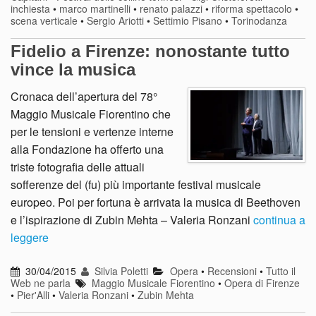
inchiesta
•
marco martinelli
•
renato palazzi
•
riforma spettacolo
•
scena verticale
•
Sergio Ariotti
•
Settimio Pisano
•
Torinodanza
Fidelio a Firenze: nonostante tutto
vince la musica
Cronaca dell’apertura del 78°
Maggio Musicale Fiorentino che
per le tensioni e vertenze interne
alla Fondazione ha offerto una
triste fotografia delle attuali
sofferenze del (fu) più importante festival musicale
europeo. Poi per fortuna è arrivata la musica di Beethoven
e l’ispirazione di Zubin Mehta – Valeria Ronzani
continua a
leggere
30/04/2015
Silvia Poletti
Opera
•
Recensioni
•
Tutto il
Web ne parla
Maggio Musicale Fiorentino
•
Opera di Firenze
•
Pier'Alli
•
Valeria Ronzani
•
Zubin Mehta