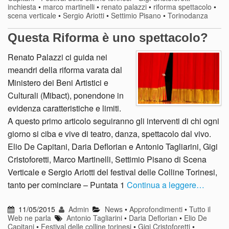
inchiesta
•
marco martinelli
•
renato palazzi
•
riforma spettacolo
•
scena verticale
•
Sergio Ariotti
•
Settimio Pisano
•
Torinodanza
Questa Riforma è uno spettacolo?
Renato Palazzi ci guida nei
meandri della riforma varata dal
Ministero dei Beni Artistici e
Culturali (Mibact), ponendone in
evidenza caratteristiche e limiti.
A questo primo articolo seguiranno gli interventi di chi ogni
giorno si ciba e vive di teatro, danza, spettacolo dal vivo.
Elio De Capitani, Daria Deflorian e Antonio Tagliarini, Gigi
Cristoforetti, Marco Martinelli, Settimio Pisano di Scena
Verticale e Sergio Ariotti del festival delle Colline Torinesi,
tanto per cominciare – Puntata 1
Continua a leggere…
11/05/2015
Admin
News
•
Approfondimenti
•
Tutto il
Web ne parla
Antonio Tagliarini
•
Daria Deflorian
•
Elio De
Capitani
•
Festival delle colline torinesi
•
Gigi Cristoforetti
•