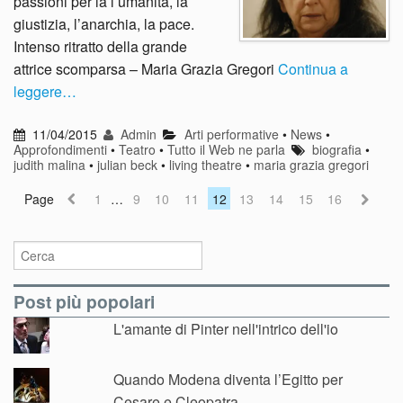
passioni per la l’umanità, la
giustizia, l’anarchia, la pace.
Intenso ritratto della grande
attrice scomparsa – Maria Grazia Gregori
Continua a
leggere…
11/04/2015
Admin
Arti performative
•
News
•
Approfondimenti
•
Teatro
•
Tutto il Web ne parla
biografia
•
judith malina
•
julian beck
•
living theatre
•
maria grazia gregori
Page
1
…
9
10
11
12
13
14
15
16
Post più popolari
L'amante di Pinter nell'intrico dell'io
Quando Modena diventa l’Egitto per
Cesare e Cleopatra