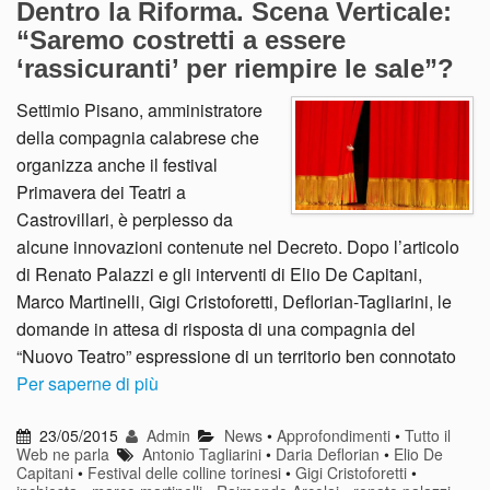
Dentro la Riforma. Scena Verticale:
“Saremo costretti a essere
‘rassicuranti’ per riempire le sale”?
Settimio Pisano, amministratore
della compagnia calabrese che
organizza anche il festival
Primavera dei Teatri a
Castrovillari, è perplesso da
alcune innovazioni contenute nel Decreto. Dopo l’articolo
di Renato Palazzi e gli interventi di Elio De Capitani,
Marco Martinelli, Gigi Cristoforetti, Deflorian-Tagliarini, le
domande in attesa di risposta di una compagnia del
“Nuovo Teatro” espressione di un territorio ben connotato
Per saperne di più
23/05/2015
Admin
News
•
Approfondimenti
•
Tutto il
Web ne parla
Antonio Tagliarini
•
Daria Deflorian
•
Elio De
Capitani
•
Festival delle colline torinesi
•
Gigi Cristoforetti
•