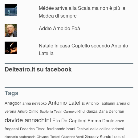
Médée arriva alla Scala ma non è più la
Medea di sempre
Addio Arnoldo Foà
Natale in casa Cupiello secondo Antonio
Latella
Delteatro.it su facebook
Tags
Antonio Latella
Anagoor
anna netrebko
Antonio Tagliarini
arena di
danza
verona
Arturo Cirillo
Daria Deflorian
Carmelo Rifici
Babilonia Teatri
davide annachini
Elio De Capitani
Emma Dante
enzo
fragassi
ferdinando bruni
Federico Tiezzi
Festival delle colline torinesi
Gregory Kunde
i post di
giancarlo cauteruccio
Giovanni Testori
Giuseppe Verdi