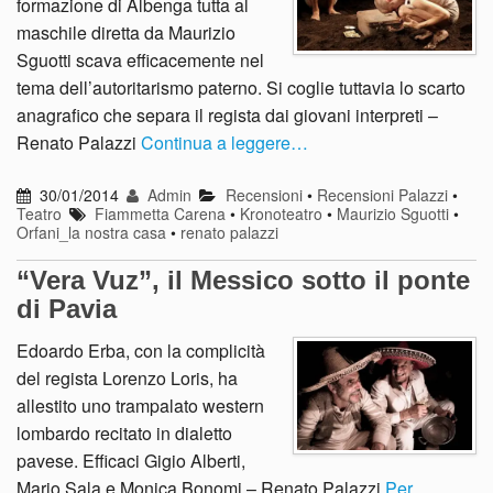
formazione di Albenga tutta al
maschile diretta da Maurizio
Sguotti scava efficacemente nel
tema dell’autoritarismo paterno. Si coglie tuttavia lo scarto
anagrafico che separa il regista dai giovani interpreti –
Renato Palazzi
Continua a leggere…
30/01/2014
Admin
Recensioni
•
Recensioni Palazzi
•
Teatro
Fiammetta Carena
•
Kronoteatro
•
Maurizio Sguotti
•
Orfani_la nostra casa
•
renato palazzi
“Vera Vuz”, il Messico sotto il ponte
di Pavia
Edoardo Erba, con la complicità
del regista Lorenzo Loris, ha
allestito uno trampalato western
lombardo recitato in dialetto
pavese. Efficaci Gigio Alberti,
Mario Sala e Monica Bonomi – Renato Palazzi
Per