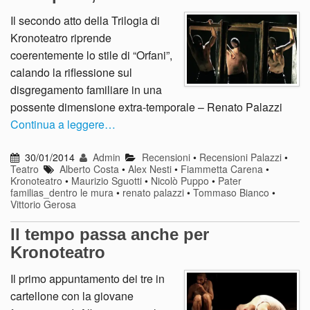
Il secondo atto della Trilogia di
Kronoteatro riprende
coerentemente lo stile di “Orfani”,
calando la riflessione sul
disgregamento familiare in una
possente dimensione extra-temporale – Renato Palazzi
Continua a leggere…
30/01/2014
Admin
Recensioni
•
Recensioni Palazzi
•
Teatro
Alberto Costa
•
Alex Nesti
•
Fiammetta Carena
•
Kronoteatro
•
Maurizio Sguotti
•
Nicolò Puppo
•
Pater
familias_dentro le mura
•
renato palazzi
•
Tommaso Bianco
•
Vittorio Gerosa
Il tempo passa anche per
Kronoteatro
Il primo appuntamento dei tre in
cartellone con la giovane