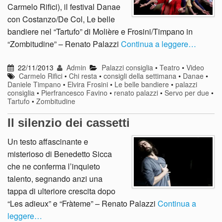
Carmelo Rifici), il festival Danae
con Costanzo/De Col, Le belle
bandiere nel “Tartufo” di Molière e Frosini/Timpano in
“Zombitudine” – Renato Palazzi
Continua a leggere…
22/11/2013
Admin
Palazzi consiglia
•
Teatro
•
Video
Carmelo Rifici
•
Chi resta
•
consigli della settimana
•
Danae
•
Daniele Timpano
•
Elvira Frosini
•
Le belle bandiere
•
palazzi
consiglia
•
Pierfrancesco Favino
•
renato palazzi
•
Servo per due
•
Tartufo
•
Zombitudine
Il silenzio dei cassetti
Un testo affascinante e
misterioso di Benedetto Sicca
che ne conferma l’inquieto
talento, segnando anzi una
tappa di ulteriore crescita dopo
“Les adieux” e “Fràteme” – Renato Palazzi
Continua a
leggere…