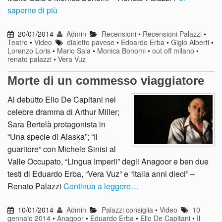
saperne di più
20/01/2014
Admin
Recensioni
•
Recensioni Palazzi
•
Teatro
•
Video
dialetto pavese
•
Edoardo Erba
•
Gigio Alberti
•
Lorenzo Loris
•
Mario Sala
•
Monica Bonomi
•
out off milano
•
renato palazzi
•
Vera Vuz
Morte di un commesso viaggiatore
Al debutto Elio De Capitani nel
celebre dramma di Arthur Miller;
Sara Bertelà protagonista in
“Una specie di Alaska”; “Il
guaritore” con Michele Sinisi al
Valle Occupato, “Lingua Imperii” degli Anagoor e ben due
testi di Eduardo Erba, “Vera Vuz” e “Italia anni dieci” –
Renato Palazzi
Continua a leggere…
10/01/2014
Admin
Palazzi consiglia
•
Video
10
gennaio 2014
•
Anagoor
•
Eduardo Erba
•
Elio De Capitani
•
Il