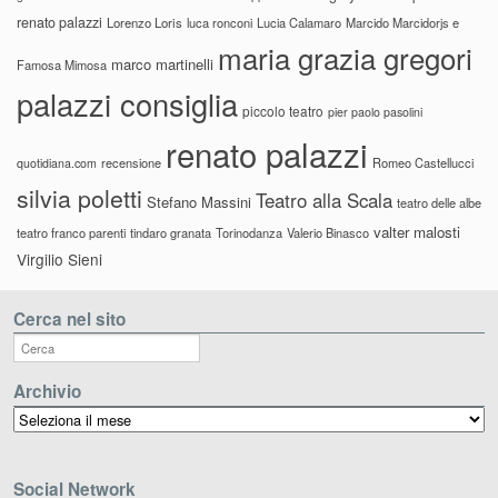
renato palazzi
Lorenzo Loris
luca ronconi
Lucia Calamaro
Marcido Marcidorjs e
maria grazia gregori
marco martinelli
Famosa Mimosa
palazzi consiglia
piccolo teatro
pier paolo pasolini
renato palazzi
recensione
Romeo Castellucci
quotidiana.com
silvia poletti
Teatro alla Scala
Stefano Massini
teatro delle albe
valter malosti
teatro franco parenti
tindaro granata
Torinodanza
Valerio Binasco
Virgilio Sieni
Cerca nel sito
Archivio
Archivio
Social Network