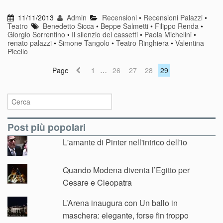
11/11/2013
Admin
Recensioni
•
Recensioni Palazzi
•
Teatro
Benedetto Sicca
•
Beppe Salmetti
•
Filippo Renda
•
Giorgio Sorrentino
•
Il silenzio dei cassetti
•
Paola Michelini
•
renato palazzi
•
Simone Tangolo
•
Teatro Ringhiera
•
Valentina
Picello
Page
1
…
26
27
28
29
Post più popolari
L'amante di Pinter nell'intrico dell'io
Quando Modena diventa l’Egitto per
Cesare e Cleopatra
L’Arena inaugura con Un ballo in
maschera: elegante, forse fin troppo