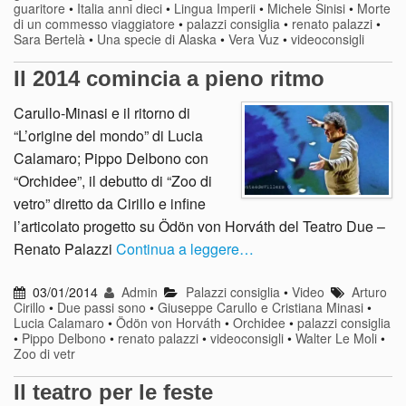
guaritore
•
Italia anni dieci
•
Lingua Imperii
•
Michele Sinisi
•
Morte
di un commesso viaggiatore
•
palazzi consiglia
•
renato palazzi
•
Sara Bertelà
•
Una specie di Alaska
•
Vera Vuz
•
videoconsigli
Il 2014 comincia a pieno ritmo
Carullo-Minasi e il ritorno di
“L’origine del mondo” di Lucia
Calamaro; Pippo Delbono con
“Orchidee”, il debutto di “Zoo di
vetro” diretto da Cirillo e infine
l’articolato progetto su Ödön von Horváth del Teatro Due –
Renato Palazzi
Continua a leggere…
03/01/2014
Admin
Palazzi consiglia
•
Video
Arturo
Cirillo
•
Due passi sono
•
Giuseppe Carullo e Cristiana Minasi
•
Lucia Calamaro
•
Ödön von Horváth
•
Orchidee
•
palazzi consiglia
•
Pippo Delbono
•
renato palazzi
•
videoconsigli
•
Walter Le Moli
•
Zoo di vetr
Il teatro per le feste