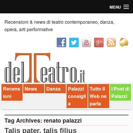
MENU
Home
Recensioni & news di teatro contemporaneo, danza,
opera, arti performative
Recensioni
Anticipazioni
News
Palazzi consiglia
Recens
News
Danza
Palazzi
Tutto il
I Post di
Video
ioni
consigli
Web ne
Palazzi
Chi siamo
a
parla
Contatti
Tag Archives:
renato palazzi
Talis pater, talis filius
dT in English