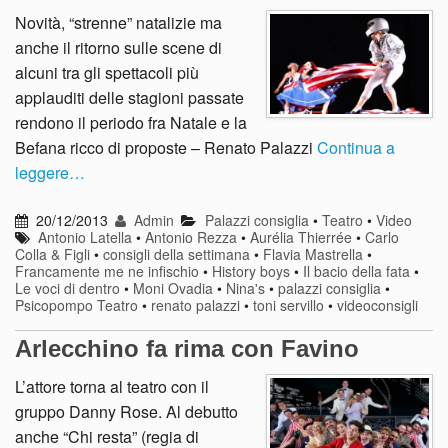
Novità, “strenne” natalizie ma
anche il ritorno sulle scene di
alcuni tra gli spettacoli più
applauditi delle stagioni passate
rendono il periodo fra Natale e la
Befana ricco di proposte – Renato Palazzi
Continua a
leggere…
20/12/2013
Admin
Palazzi consiglia
•
Teatro
•
Video
Antonio Latella
•
Antonio Rezza
•
Aurélia Thierrée
•
Carlo
Colla & Figli
•
consigli della settimana
•
Flavia Mastrella
•
Francamente me ne infischio
•
History boys
•
Il bacio della fata
•
Le voci di dentro
•
Moni Ovadia
•
Nina's
•
palazzi consiglia
•
Psicopompo Teatro
•
renato palazzi
•
toni servillo
•
videoconsigli
Arlecchino fa rima con Favino
L’attore torna al teatro con il
gruppo Danny Rose. Al debutto
anche “Chi resta” (regia di