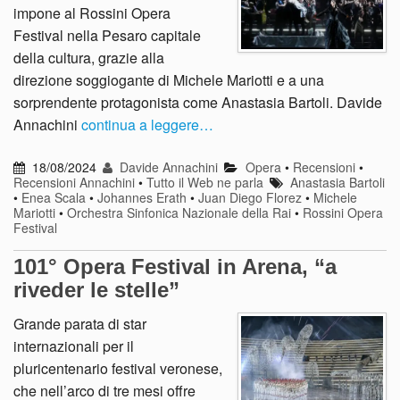
impone al Rossini Opera
Festival nella Pesaro capitale
della cultura, grazie alla
direzione soggiogante di Michele Mariotti e a una
sorprendente protagonista come Anastasia Bartoli. Davide
Annachini
continua a leggere…
18/08/2024
Davide Annachini
Opera
•
Recensioni
•
Recensioni Annachini
•
Tutto il Web ne parla
Anastasia Bartoli
•
Enea Scala
•
Johannes Erath
•
Juan Diego Florez
•
Michele
Mariotti
•
Orchestra Sinfonica Nazionale della Rai
•
Rossini Opera
Festival
101° Opera Festival in Arena, “a
riveder le stelle”
Grande parata di star
internazionali per il
pluricentenario festival veronese,
che nell’arco di tre mesi offre