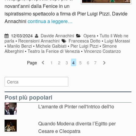
novant’anni dalla Fenice in un
ispiratissimo spettacolo a firma di Pier Luigi Pizzi. Davide
Annachini
continua a leggere…
12/03/2024
Davide Annachini
Opera
•
Tutto il Web ne
parla
•
Recensioni Annachini
Francesca Dotto
•
Luigi Morassi
•
Manlio Benzi
•
Michele Galbiati
•
Pier Luigi Pizzi
•
Simone
Alberghini
•
Teatro la Fenice di Venezia
•
Vincenzo Costanzo
Page
1
2
3
4
5
6
7
Post più popolari
L'amante di Pinter nell'intrico dell'io
Quando Modena diventa l’Egitto per
Cesare e Cleopatra