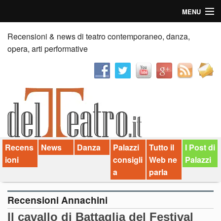
MENU
Home
Recensioni & news di teatro contemporaneo, danza,
opera, arti performative
Recensioni
Anticipazioni
News
Palazzi consiglia
Recens
News
Danza
Palazzi
Tutto il
I Post di
Video
ioni
consigli
Web ne
Palazzi
Chi siamo
a
parla
Contatti
Recensioni Annachini
Il cavallo di Battaglia del Festival
dT in English