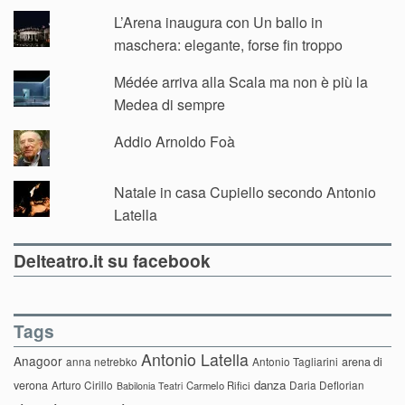
L’Arena inaugura con Un ballo in
maschera: elegante, forse fin troppo
Médée arriva alla Scala ma non è più la
Medea di sempre
Addio Arnoldo Foà
Natale in casa Cupiello secondo Antonio
Latella
Delteatro.it su facebook
Tags
Antonio Latella
Anagoor
anna netrebko
Antonio Tagliarini
arena di
danza
verona
Arturo Cirillo
Daria Deflorian
Carmelo Rifici
Babilonia Teatri