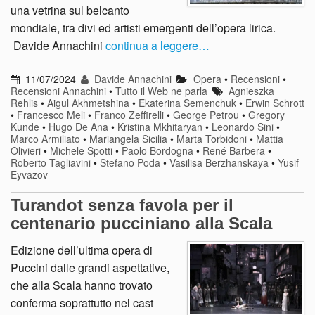
una vetrina sul belcanto
mondiale, tra divi ed artisti emergenti dell’opera lirica.
Davide Annachini
continua a leggere…
11/07/2024
Davide Annachini
Opera
•
Recensioni
•
Recensioni Annachini
•
Tutto il Web ne parla
Agnieszka
Rehlis
•
Aigul Akhmetshina
•
Ekaterina Semenchuk
•
Erwin Schrott
•
Francesco Meli
•
Franco Zeffirelli
•
George Petrou
•
Gregory
Kunde
•
Hugo De Ana
•
Kristina Mkhitaryan
•
Leonardo Sini
•
Marco Armiliato
•
Mariangela Sicilia
•
Marta Torbidoni
•
Mattia
Olivieri
•
Michele Spotti
•
Paolo Bordogna
•
René Barbera
•
Roberto Tagliavini
•
Stefano Poda
•
Vasilisa Berzhanskaya
•
Yusif
Eyvazov
Turandot senza favola per il
centenario pucciniano alla Scala
Edizione dell’ultima opera di
Puccini dalle grandi aspettative,
che alla Scala hanno trovato
conferma soprattutto nel cast