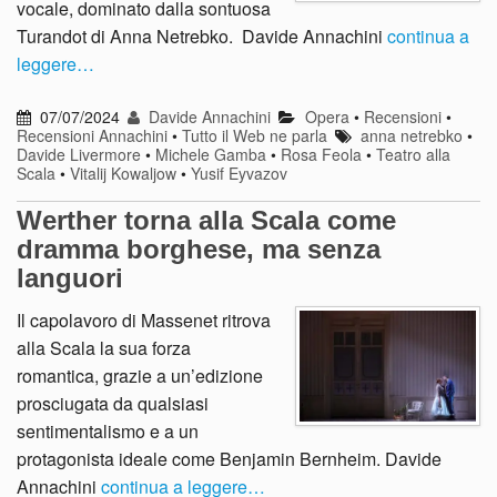
vocale, dominato dalla sontuosa
Turandot di Anna Netrebko. Davide Annachini
continua a
leggere…
07/07/2024
Davide Annachini
Opera
•
Recensioni
•
Recensioni Annachini
•
Tutto il Web ne parla
anna netrebko
•
Davide Livermore
•
Michele Gamba
•
Rosa Feola
•
Teatro alla
Scala
•
Vitalij Kowaljow
•
Yusif Eyvazov
Werther torna alla Scala come
dramma borghese, ma senza
languori
Il capolavoro di Massenet ritrova
alla Scala la sua forza
romantica, grazie a un’edizione
prosciugata da qualsiasi
sentimentalismo e a un
protagonista ideale come Benjamin Bernheim. Davide
Annachini
continua a leggere…