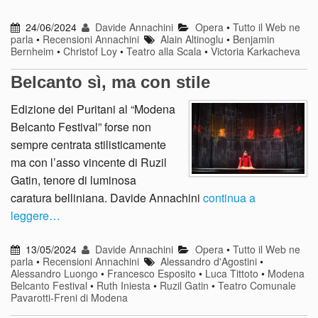
24/06/2024
Davide Annachini
Opera
•
Tutto il Web ne
parla
•
Recensioni Annachini
Alain Altinoglu
•
Benjamin
Bernheim
•
Christof Loy
•
Teatro alla Scala
•
Victoria Karkacheva
Belcanto sì, ma con stile
Edizione dei Puritani al “Modena
Belcanto Festival” forse non
sempre centrata stilisticamente
ma con l’asso vincente di Ruzil
Gatin, tenore di luminosa
caratura belliniana. Davide Annachini
continua a
leggere…
13/05/2024
Davide Annachini
Opera
•
Tutto il Web ne
parla
•
Recensioni Annachini
Alessandro d'Agostini
•
Alessandro Luongo
•
Francesco Esposito
•
Luca Tittoto
•
Modena
Belcanto Festival
•
Ruth Iniesta
•
Ruzil Gatin
•
Teatro Comunale
Pavarotti-Freni di Modena