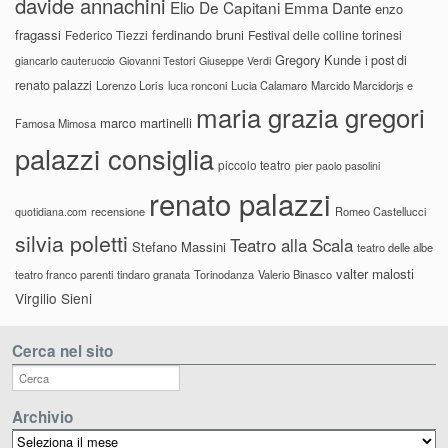
davide annachini
Elio De Capitani
Emma Dante
enzo
fragassi
ferdinando bruni
Federico Tiezzi
Festival delle colline torinesi
Gregory Kunde
i post di
giancarlo cauteruccio
Giovanni Testori
Giuseppe Verdi
renato palazzi
Lorenzo Loris
luca ronconi
Lucia Calamaro
Marcido Marcidorjs e
maria grazia gregori
marco martinelli
Famosa Mimosa
palazzi consiglia
piccolo teatro
pier paolo pasolini
renato palazzi
recensione
Romeo Castellucci
quotidiana.com
silvia poletti
Teatro alla Scala
Stefano Massini
teatro delle albe
valter malosti
teatro franco parenti
tindaro granata
Torinodanza
Valerio Binasco
Virgilio Sieni
Cerca nel sito
Archivio
Archivio