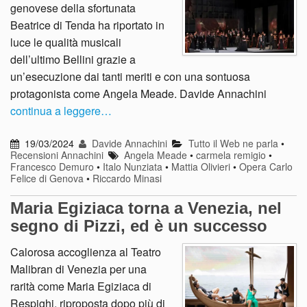
genovese della sfortunata
Beatrice di Tenda ha riportato in
luce le qualità musicali
dell’ultimo Bellini grazie a
un’esecuzione dai tanti meriti e con una sontuosa
protagonista come Angela Meade. Davide Annachini
continua a leggere…
19/03/2024
Davide Annachini
Tutto il Web ne parla
•
Recensioni Annachini
Angela Meade
•
carmela remigio
•
Francesco Demuro
•
Italo Nunziata
•
Mattia Olivieri
•
Opera Carlo
Felice di Genova
•
Riccardo Minasi
Maria Egiziaca torna a Venezia, nel
segno di Pizzi, ed è un successo
Calorosa accoglienza al Teatro
Malibran di Venezia per una
rarità come Maria Egiziaca di
Respighi, riproposta dopo più di