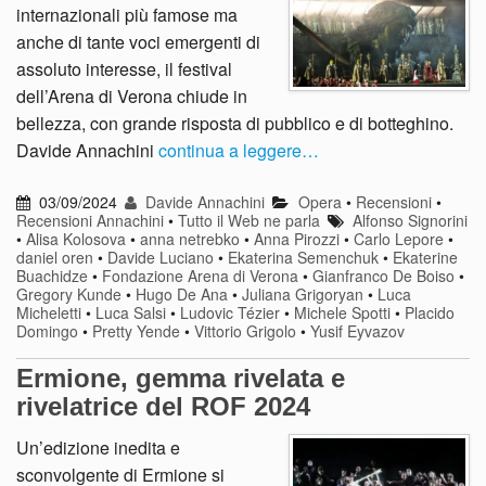
internazionali più famose ma
anche di tante voci emergenti di
assoluto interesse, il festival
dell’Arena di Verona chiude in
bellezza, con grande risposta di pubblico e di botteghino.
Davide Annachini
continua a leggere…
03/09/2024
Davide Annachini
Opera
•
Recensioni
•
Recensioni Annachini
•
Tutto il Web ne parla
Alfonso Signorini
•
Alisa Kolosova
•
anna netrebko
•
Anna Pirozzi
•
Carlo Lepore
•
daniel oren
•
Davide Luciano
•
Ekaterina Semenchuk
•
Ekaterine
Buachidze
•
Fondazione Arena di Verona
•
Gianfranco De Boiso
•
Gregory Kunde
•
Hugo De Ana
•
Juliana Grigoryan
•
Luca
Micheletti
•
Luca Salsi
•
Ludovic Tézier
•
Michele Spotti
•
Placido
Domingo
•
Pretty Yende
•
Vittorio Grigolo
•
Yusif Eyvazov
Ermione, gemma rivelata e
rivelatrice del ROF 2024
Un’edizione inedita e
sconvolgente di Ermione si