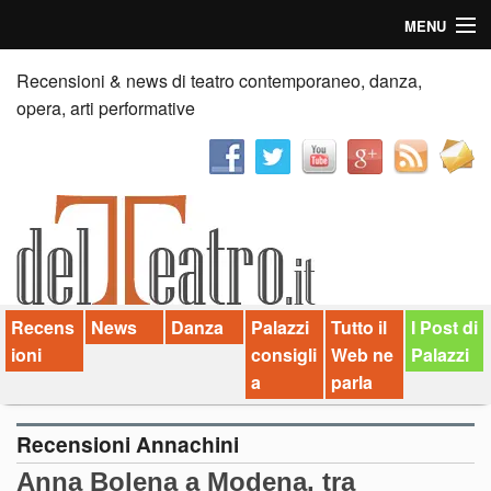
MENU
Home
Recensioni & news di teatro contemporaneo, danza,
opera, arti performative
Recensioni
Anticipazioni
News
Palazzi consiglia
Recens
News
Danza
Palazzi
Tutto il
I Post di
Video
ioni
consigli
Web ne
Palazzi
Chi siamo
a
parla
Contatti
Recensioni Annachini
Anna Bolena a Modena, tra
dT in English