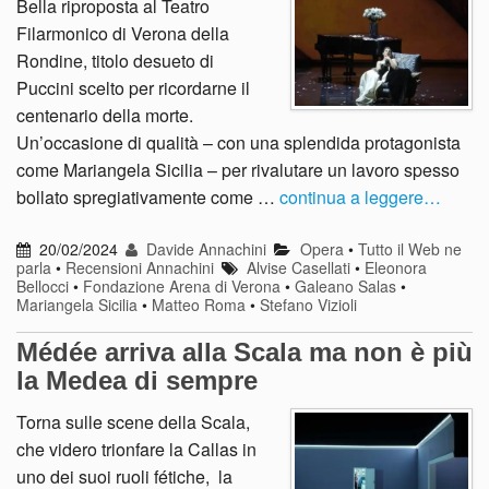
Bella riproposta al Teatro
Filarmonico di Verona della
Rondine, titolo desueto di
Puccini scelto per ricordarne il
centenario della morte.
Un’occasione di qualità – con una splendida protagonista
come Mariangela Sicilia – per rivalutare un lavoro spesso
bollato spregiativamente come …
continua a leggere…
20/02/2024
Davide Annachini
Opera
•
Tutto il Web ne
parla
•
Recensioni Annachini
Alvise Casellati
•
Eleonora
Bellocci
•
Fondazione Arena di Verona
•
Galeano Salas
•
Mariangela Sicilia
•
Matteo Roma
•
Stefano Vizioli
Médée arriva alla Scala ma non è più
la Medea di sempre
Torna sulle scene della Scala,
che videro trionfare la Callas in
uno dei suoi ruoli fétiche, la