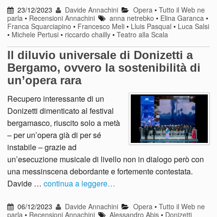
23/12/2023
Davide Annachini
Opera
•
Tutto il Web ne
parla
•
Recensioni Annachini
anna netrebko
•
Elina Garanca
•
Franca Squarciapino
•
Francesco Meli
•
Lluis Pasqual
•
Luca Salsi
•
Michele Pertusi
•
riccardo chailly
•
Teatro alla Scala
Il diluvio universale di Donizetti a
Bergamo, ovvero la sostenibilità di
un’opera rara
Recupero interessante di un
Donizetti dimenticato al festival
bergamasco, riuscito solo a metà
– per un’opera già di per sé
instabile – grazie ad
un’esecuzione musicale di livello non in dialogo però con
una messinscena debordante e fortemente contestata.
Davide …
continua a leggere…
06/12/2023
Davide Annachini
Opera
•
Tutto il Web ne
parla
•
Recensioni Annachini
Alessandro Abis
•
Donizetti