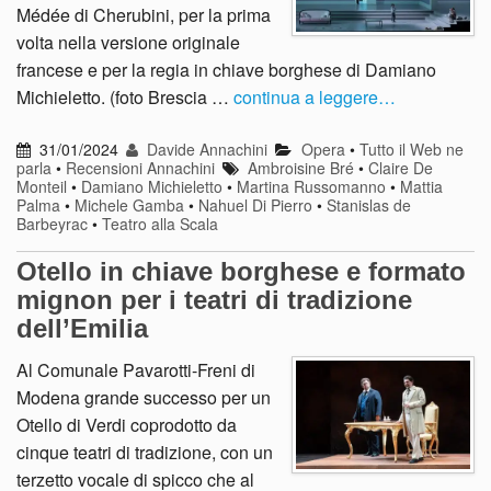
Médée di Cherubini, per la prima
volta nella versione originale
francese e per la regia in chiave borghese di Damiano
Michieletto. (foto Brescia …
continua a leggere…
31/01/2024
Davide Annachini
Opera
•
Tutto il Web ne
parla
•
Recensioni Annachini
Ambroisine Bré
•
Claire De
Monteil
•
Damiano Michieletto
•
Martina Russomanno
•
Mattia
Palma
•
Michele Gamba
•
Nahuel Di Pierro
•
Stanislas de
Barbeyrac
•
Teatro alla Scala
Otello in chiave borghese e formato
mignon per i teatri di tradizione
dell’Emilia
Al Comunale Pavarotti-Freni di
Modena grande successo per un
Otello di Verdi coprodotto da
cinque teatri di tradizione, con un
terzetto vocale di spicco che al