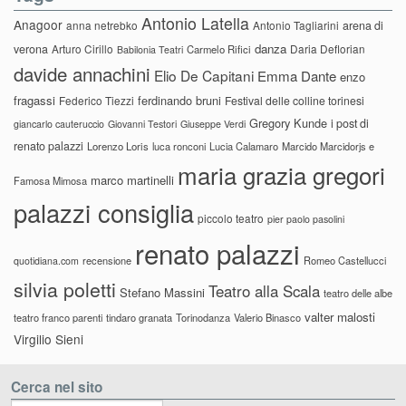
Antonio Latella
Anagoor
anna netrebko
Antonio Tagliarini
arena di
danza
verona
Arturo Cirillo
Daria Deflorian
Carmelo Rifici
Babilonia Teatri
davide annachini
Elio De Capitani
Emma Dante
enzo
fragassi
ferdinando bruni
Federico Tiezzi
Festival delle colline torinesi
Gregory Kunde
i post di
giancarlo cauteruccio
Giovanni Testori
Giuseppe Verdi
renato palazzi
Lorenzo Loris
luca ronconi
Lucia Calamaro
Marcido Marcidorjs e
maria grazia gregori
marco martinelli
Famosa Mimosa
palazzi consiglia
piccolo teatro
pier paolo pasolini
renato palazzi
recensione
Romeo Castellucci
quotidiana.com
silvia poletti
Teatro alla Scala
Stefano Massini
teatro delle albe
valter malosti
teatro franco parenti
tindaro granata
Torinodanza
Valerio Binasco
Virgilio Sieni
Cerca nel sito