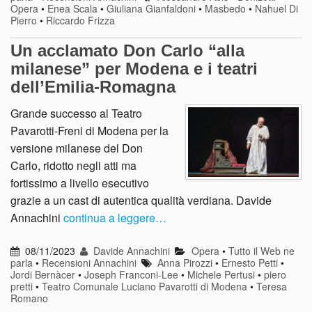
Opera
•
Enea Scala
•
Giuliana Gianfaldoni
•
Masbedo
•
Nahuel Di
Pierro
•
Riccardo Frizza
Un acclamato Don Carlo “alla
milanese” per Modena e i teatri
dell’Emilia-Romagna
Grande successo al Teatro
Pavarotti-Freni di Modena per la
versione milanese del Don
Carlo, ridotto negli atti ma
fortissimo a livello esecutivo
grazie a un cast di autentica qualità verdiana. Davide
Annachini
continua a leggere…
08/11/2023
Davide Annachini
Opera
•
Tutto il Web ne
parla
•
Recensioni Annachini
Anna Pirozzi
•
Ernesto Petti
•
Jordi Bernàcer
•
Joseph Franconi-Lee
•
Michele Pertusi
•
piero
pretti
•
Teatro Comunale Luciano Pavarotti di Modena
•
Teresa
Romano