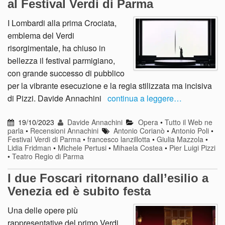
al Festival Verdi di Parma
I Lombardi alla prima Crociata,
emblema del Verdi
risorgimentale, ha chiuso in
bellezza il festival parmigiano,
con grande successo di pubblico
per la vibrante esecuzione e la regia stilizzata ma incisiva
di Pizzi. Davide Annachini
continua a leggere…
19/10/2023
Davide Annachini
Opera
•
Tutto il Web ne
parla
•
Recensioni Annachini
Antonio Corianò
•
Antonio Poli
•
Festival Verdi di Parma
•
francesco lanzillotta
•
Giulia Mazzola
•
Lidia Fridman
•
Michele Pertusi
•
Mihaela Costea
•
Pier Luigi Pizzi
•
Teatro Regio di Parma
I due Foscari ritornano dall’esilio a
Venezia ed è subito festa
Una delle opere più
rappresentative del primo Verdi