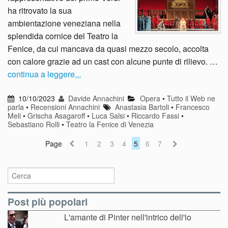
ha ritrovato la sua
ambientazione veneziana nella
splendida cornice del Teatro la
Fenice, da cui mancava da quasi mezzo secolo, accolta
con calore grazie ad un cast con alcune punte di rilievo. …
continua a leggere,,,
10/10/2023
Davide Annachini
Opera
•
Tutto il Web ne
parla
•
Recensioni Annachini
Anastasia Bartoli
•
Francesco
Meli
•
Grischa Asagaroff
•
Luca Salsi
•
Riccardo Fassi
•
Sebastiano Rolli
•
Teatro la Fenice di Venezia
Page
1
2
3
4
5
6
7
Post più popolari
L'amante di Pinter nell'intrico dell'io