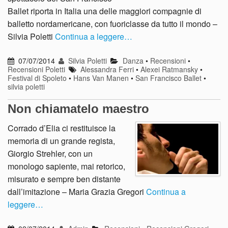
Ballet riporta in Italia una delle maggiori compagnie di
balletto nordamericane, con fuoriclasse da tutto il mondo –
Silvia Poletti
Continua a leggere…
07/07/2014
Silvia Poletti
Danza
•
Recensioni
•
Recensioni Poletti
Alessandra Ferri
•
Alexei Ratmansky
•
Festival di Spoleto
•
Hans Van Manen
•
San Francisco Ballet
•
silvia poletti
Non chiamatelo maestro
Corrado d’Elia ci restituisce la
memoria di un grande regista,
Giorgio Strehler, con un
monologo sapiente, mai retorico,
misurato e sempre ben distante
dall’imitazione – Maria Grazia Gregori
Continua a
leggere…