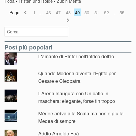
Poda
•
Tristan und Isolde
•
Zubin Mehta
Page
1
…
46
47
48
49
50
51
52
…
55
Post più popolari
L'amante di Pinter nell'intrico dell'io
Quando Modena diventa l’Egitto per
Cesare e Cleopatra
L’Arena inaugura con Un ballo in
maschera: elegante, forse fin troppo
Médée arriva alla Scala ma non è più la
Medea di sempre
Addio Arnoldo Foà