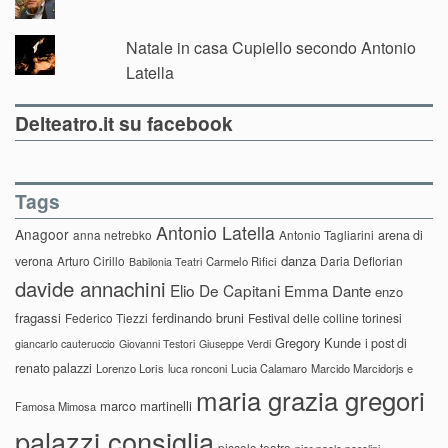
Natale in casa Cupiello secondo Antonio
Latella
Delteatro.it su facebook
Tags
Antonio Latella
Anagoor
anna netrebko
Antonio Tagliarini
arena di
danza
verona
Arturo Cirillo
Daria Deflorian
Carmelo Rifici
Babilonia Teatri
davide annachini
Elio De Capitani
Emma Dante
enzo
fragassi
ferdinando bruni
Federico Tiezzi
Festival delle colline torinesi
Gregory Kunde
i post di
giancarlo cauteruccio
Giovanni Testori
Giuseppe Verdi
renato palazzi
Lorenzo Loris
luca ronconi
Lucia Calamaro
Marcido Marcidorjs e
maria grazia gregori
marco martinelli
Famosa Mimosa
palazzi consiglia
piccolo teatro