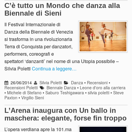
C’è tutto un Mondo che danza alla
Biennale di Sieni
Il Festival Internazionale di
Danza della Biennale di Venezia
si trasforma in una rivoluzionaria
Terra di Conquista per danzatori,
performers, coreografi e
spettatori ‘danzanti’ nel nome di una Utopia possibile –
Silvia Poletti
Continua a leggere…
26/06/2014
Silvia Poletti
Danza
•
Recensioni
•
Recensioni Poletti
Biennale Danza
•
Leone d'oro alla carriera
•
Michele di Stefano
•
Saburo Teshigawara
•
silvia poletti
•
Steve
Paxton
•
Virgilio Sieni
L’Arena inaugura con Un ballo in
maschera: elegante, forse fin troppo
L’opera verdiana apre la 101.ma