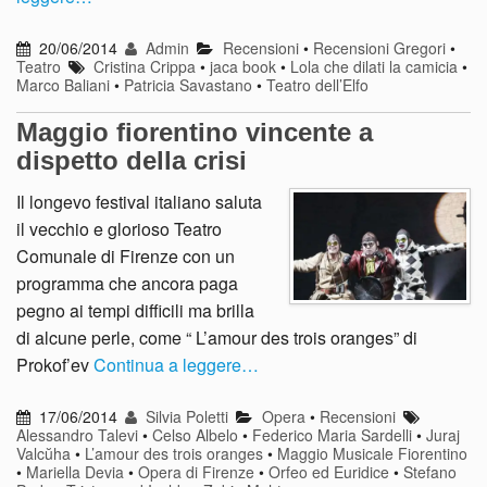
20/06/2014
Admin
Recensioni
•
Recensioni Gregori
•
Teatro
Cristina Crippa
•
jaca book
•
Lola che dilati la camicia
•
Marco Baliani
•
Patricia Savastano
•
Teatro dell’Elfo
Maggio fiorentino vincente a
dispetto della crisi
Il longevo festival italiano saluta
il vecchio e glorioso Teatro
Comunale di Firenze con un
programma che ancora paga
pegno ai tempi difficili ma brilla
di alcune perle, come “ L’amour des trois oranges” di
Prokof’ev
Continua a leggere…
17/06/2014
Silvia Poletti
Opera
•
Recensioni
Alessandro Talevi
•
Celso Albelo
•
Federico Maria Sardelli
•
Juraj
Valcŭha
•
L’amour des trois oranges
•
Maggio Musicale Fiorentino
•
Mariella Devia
•
Opera di Firenze
•
Orfeo ed Euridice
•
Stefano