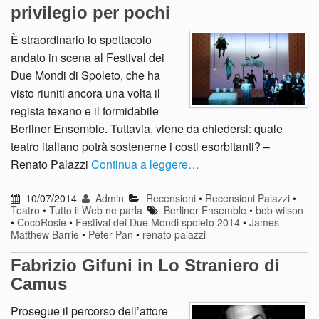
privilegio per pochi
È straordinario lo spettacolo
andato in scena al Festival dei
Due Mondi di Spoleto, che ha
visto riuniti ancora una volta il
regista texano e il formidabile
Berliner Ensemble. Tuttavia, viene da chiedersi: quale
teatro italiano potrà sostenerne i costi esorbitanti? –
Renato Palazzi
Continua a leggere…
10/07/2014
Admin
Recensioni
•
Recensioni Palazzi
•
Teatro
•
Tutto il Web ne parla
Berliner Ensemble
•
bob wilson
•
CocoRosie
•
Festival dei Due Mondi spoleto 2014
•
James
Matthew Barrie
•
Peter Pan
•
renato palazzi
Fabrizio Gifuni in Lo Straniero di
Camus
Prosegue il percorso dell’attore