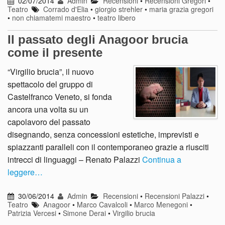
02/07/2014
Admin
Recensioni
•
Recensioni Gregori
•
Teatro
Corrado d'Elia
•
giorgio strehler
•
maria grazia gregori
•
non chiamatemi maestro
•
teatro libero
Il passato degli Anagoor brucia
come il presente
“Virgilio brucia”, il nuovo
spettacolo del gruppo di
Castelfranco Veneto, si fonda
ancora una volta su un
capolavoro del passato
disegnando, senza concessioni estetiche, imprevisti e
spiazzanti paralleli con il contemporaneo grazie a riusciti
intrecci di linguaggi – Renato Palazzi
Continua a
leggere…
30/06/2014
Admin
Recensioni
•
Recensioni Palazzi
•
Teatro
Anagoor
•
Marco Cavalcoli
•
Marco Menegoni
•
Patrizia Vercesi
•
Simone Derai
•
Virgilio brucia