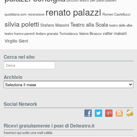
pier paolo pasolini
renato palazzi
recensione
Romeo Castellucci
quotidiana.com
silvia poletti
Teatro alla Scala
Stefano Massini
teatro delle albe
valter malosti
teatro franco parenti
tindaro granata
Torinodanza
Valerio Binasco
Virgilio Sieni
Cerca nel sito
Archivio
Archivio
Social Network
Ricevi gratuitamente i post di Delteatro.it
Inserisci qui sotto una mail valida