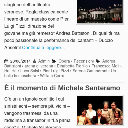
stagione dell’anfiteatro
veronese. Regia classicamente
lineare di un maestro come Pier
Luigi Pizzi, direzione del
giovane ma già “emerso” Andrea Battistoni. Di qualità ma
poco passionale la performance dei cantanti – Duccio
Anselmi
Continua a leggere…
23/06/2014
Admin
Opera
•
Recensioni
Andrea
Battistoni
•
arena di verona
•
Elisabetta Fiorillo
•
Francesco Meli
•
Hui He
•
Luca Salsi
•
Pier Luigi Pizzi
•
Serena Gamberoni
•
Un
ballo in maschera
•
William Corrò
È il momento di Michele Santeramo
C’è un un ignoto conflitto i cui
sinistri echi – sempre più vicini –
vengono trasmessi da una
radiolina a transistor in “La prima
cena” di Michele Santeramo,