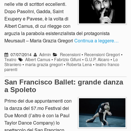
nelle vite di scrittori eccellenti.
Dopo Pasolini, Gadda, Saint
Exupery e Pavese, è la volta di
Albert Camus, di cui rilegge con
arguzia la parabola esistenzialista del protagonista
Meursault – Maria Grazia Gregori
Continua a leggere…
07/07/2014
Admin
Recensioni
•
Recensioni Gregori
•
Teatro
Albert Camus
•
Fabrizio Gifuni
•
G.U.P. Alcaro
•
Lo
Straniero
•
maria grazia gregori
•
Roberta Lena
•
teatro franco
parenti
San Francisco Ballet: grande danza
a Spoleto
Primo dei due appuntamenti con
la danza del 57.mo Festival dei
Due Mondi (l’altro è con la Paul
Taylor Dance Company) lo
spettacolo del San Francisco