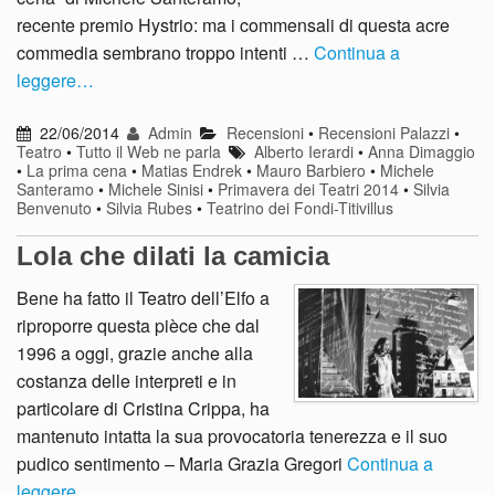
recente premio Hystrio: ma i commensali di questa acre
commedia sembrano troppo intenti …
Continua a
leggere…
22/06/2014
Admin
Recensioni
•
Recensioni Palazzi
•
Teatro
•
Tutto il Web ne parla
Alberto Ierardi
•
Anna Dimaggio
•
La prima cena
•
Matias Endrek
•
Mauro Barbiero
•
Michele
Santeramo
•
Michele Sinisi
•
Primavera dei Teatri 2014
•
Silvia
Benvenuto
•
Silvia Rubes
•
Teatrino dei Fondi-Titivillus
Lola che dilati la camicia
Bene ha fatto il Teatro dell’Elfo a
riproporre questa pièce che dal
1996 a oggi, grazie anche alla
costanza delle interpreti e in
particolare di Cristina Crippa, ha
mantenuto intatta la sua provocatoria tenerezza e il suo
pudico sentimento – Maria Grazia Gregori
Continua a
leggere…