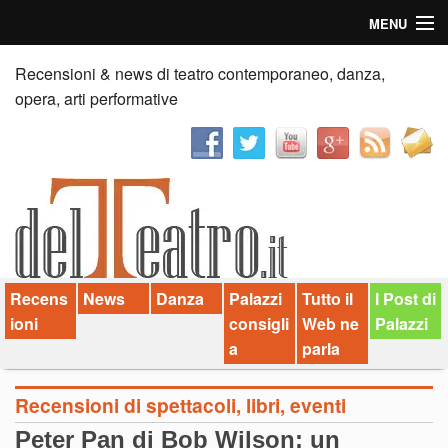
MENU
Home
Recensioni & news di teatro contemporaneo, danza,
opera, arti performative
Recensioni
Anticipazioni
News
Palazzi consiglia
Recens
News
Danza
Palazzi
Tutto il
I Post di
Video
ioni
consigli
Web ne
Palazzi
Chi siamo
a
parla
Contatti
Recensioni di spettacoli, libri, eventi
Peter Pan di Bob Wilson: un
dT in English