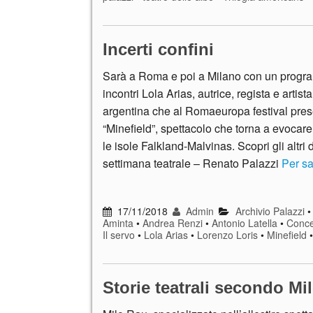
Incerti confini
Sarà a Roma e poi a Milano con un progr
incontri Lola Arias, autrice, regista e artista
argentina che al Romaeuropa festival pre
“Minefield”, spettacolo che torna a evocare
le isole Falkland-Malvinas. Scopri gli altri 
settimana teatrale – Renato Palazzi
Per sa
17/11/2018
Admin
Archivio Palazzi
Aminta
•
Andrea Renzi
•
Antonio Latella
•
Conce
Il servo
•
Lola Arias
•
Lorenzo Loris
•
Minefield
Storie teatrali secondo Mi