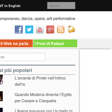
dT in English
emporaneo, danza, opera, arti performative
 il Web ne parla
I Post di Palazzi
t più popolari
L'amante di Pinter nell'intrico
dell'io
Quando Modena diventa l’Egitto
per Cesare e Cleopatra
L’Arena inaugura con Un ballo in