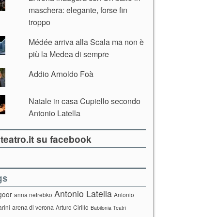
maschera: elegante, forse fin
troppo
Médée arriva alla Scala ma non è
più la Medea di sempre
Addio Arnoldo Foà
Natale in casa Cupiello secondo
Antonio Latella
teatro.it su facebook
gs
Antonio Latella
goor
anna netrebko
Antonio
arini
arena di verona
Arturo Cirillo
Babilonia Teatri