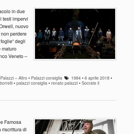
acolo in due
 testi impervi
Orwell, nuovo
 non perdere
foglie” degli
e maturo
anco Veneto –
•
Palazzi – Altro
•
Palazzi consiglia
1984
•
6 aprile 2018
•
orrelli
•
palazzi consiglia
•
renato palazzi
•
Socrate il
s e Famosa
riscrittura di