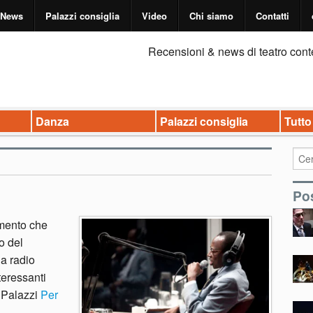
News
Palazzi consiglia
Video
Chi siamo
Contatti
Recensioni & news di teatro cont
Danza
Palazzi consiglia
Tutto
Pos
umento che
o del
a radio
nteressanti
 Palazzi
Per