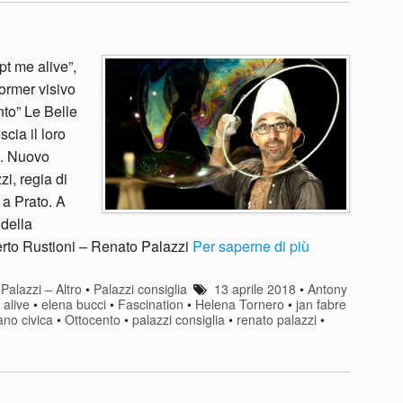
pt me alive”,
ormer visivo
to” Le Belle
cia il loro
i. Nuovo
i, regia di
 a Prato. A
 della
erto Rustioni – Renato Palazzi
Per saperne di più
•
Palazzi – Altro
•
Palazzi consiglia
13 aprile 2018
•
Antony
alive
•
elena bucci
•
Fascination
•
Helena Tornero
•
jan fabre
ano civica
•
Ottocento
•
palazzi consiglia
•
renato palazzi
•