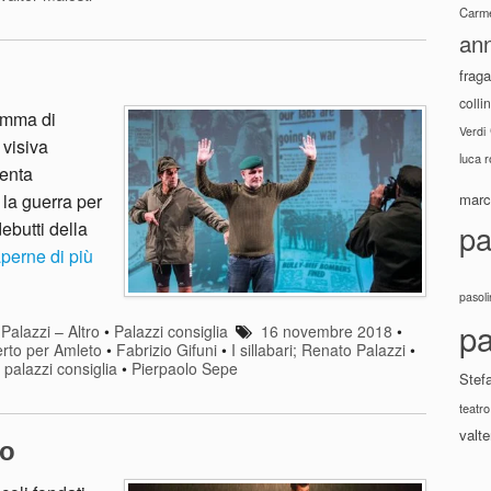
Carme
ann
fraga
colli
amma di
Verdi
 visiva
luca 
senta
 la guerra per
marco
debutti della
pa
perne di più
pasoli
pa
•
Palazzi – Altro
•
Palazzi consiglia
16 novembre 2018
•
rto per Amleto
•
Fabrizio Gifuni
•
I sillabari; Renato Palazzi
•
•
palazzi consiglia
•
Pierpaolo Sepe
Stef
teatro
valte
lo