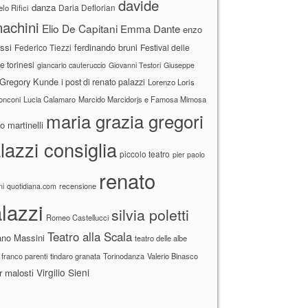
davide
danza
Daria Deflorian
lo Rifici
achini
Elio De Capitani
Emma Dante
enzo
ssi
ferdinando bruni
Federico Tiezzi
Festival delle
ne torinesi
giancarlo cauteruccio
Giovanni Testori
Giuseppe
Gregory Kunde
i post di renato palazzi
Lorenzo Loris
ronconi
Lucia Calamaro
Marcido Marcidorjs e Famosa Mimosa
maria grazia gregori
 martinelli
lazzi consiglia
piccolo teatro
pier paolo
renato
recensione
ni
quotidiana.com
lazzi
silvia poletti
Romeo Castellucci
Teatro alla Scala
ano Massini
teatro delle albe
 franco parenti
tindaro granata
Torinodanza
Valerio Binasco
Virgilio Sieni
r malosti