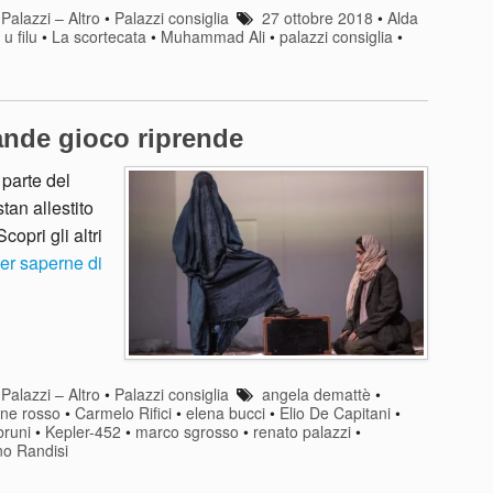
•
Palazzi – Altro
•
Palazzi consiglia
27 ottobre 2018
•
Alda
u filu
•
La scortecata
•
Muhammad Ali
•
palazzi consiglia
•
ande gioco riprende
parte del
tan allestito
opri gli altri
er saperne di
•
Palazzi – Altro
•
Palazzi consiglia
angela demattè
•
one rosso
•
Carmelo Rifici
•
elena bucci
•
Elio De Capitani
•
bruni
•
Kepler-452
•
marco sgrosso
•
renato palazzi
•
no Randisi