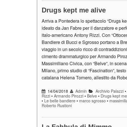
Drugs kept me alive
Arriva a Pontedera lo spettacolo “Drugs ke
ideato da Jan Fabre per il danzatore e perf
italo-americano Antony Rizzi. Con “Ottocen
Bandiere di Bucci e Sgrosso portano a Bres
viaggio in un secolo ricco di contraddizion
cimento drammaturgico per Armando Pirozz
Massimiliano Civica, con “Belve”, in scena
Milano, primo studio di “Fascination”, testo
catalana Helena Tornero, allestito da Rob
14/04/2018
Admin
Archivio Palazzi
Rizzi
•
Armando Pirozzi
•
Belve
•
Drugs kept me 
•
Le belle bandiere
•
marco sgrosso
•
massimili
Roberto Rustioni
La Fabbula di Mimmo