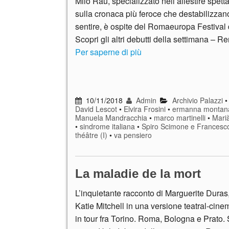
Milo Rau, specializzato nell’allestire spetta
sulla cronaca più feroce che destabilizzan
sentire, è ospite del Romaeuropa Festival
Scopri gli altri debutti della settimana – R
Per saperne di più
10/11/2018
Admin
Archivio Palazzi
David Lescot
•
Elvira Frosini
•
ermanna montana
Manuela Mandracchia
•
marco martinelli
•
Mari
•
sindrome italiana
•
Spiro Scimone e Francesco
théâtre (I)
•
va pensiero
La maladie de la mort
L’inquietante racconto di Marguerite Duras,
Katie Mitchell in una versione teatral-cine
in tour fra Torino. Roma, Bologna e Prato. Sc