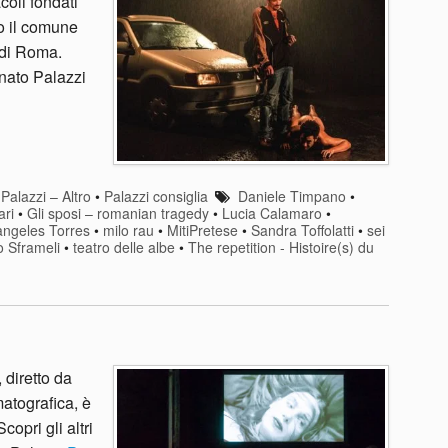
coli fondati
o il comune
 di Roma.
enato Palazzi
•
Palazzi – Altro
•
Palazzi consiglia
Daniele Timpano
•
ri
•
Gli sposi – romanian tragedy
•
Lucia Calamaro
•
àngeles Torres
•
milo rau
•
MitiPretese
•
Sandra Toffolatti
•
sei
 Sframeli
•
teatro delle albe
•
The repetition - Histoire(s) du
 diretto da
matografica, è
opri gli altri