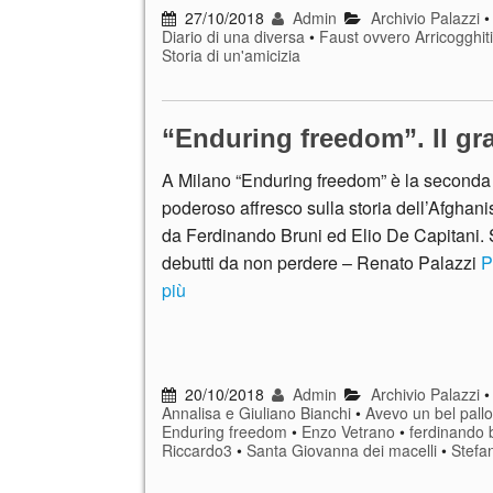
27/10/2018
Admin
Archivio Palazzi
Diario di una diversa
•
Faust ovvero Arricogghiti 
Storia di un'amicizia
“Enduring freedom”. Il gr
A Milano “Enduring freedom” è la seconda 
poderoso affresco sulla storia dell’Afghanis
da Ferdinando Bruni ed Elio De Capitani. Sc
debutti da non perdere – Renato Palazzi
P
più
20/10/2018
Admin
Archivio Palazzi
Annalisa e Giuliano Bianchi
•
Avevo un bel pall
Enduring freedom
•
Enzo Vetrano
•
ferdinando 
Riccardo3
•
Santa Giovanna dei macelli
•
Stefa