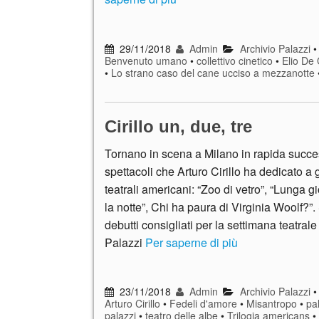
29/11/2018
Admin
Archivio Palazzi
Benvenuto umano
•
collettivo cinetico
•
Elio De 
•
Lo strano caso del cane ucciso a mezzanotte
Cirillo un, due, tre
Tornano in scena a Milano in rapida succes
spettacoli che Arturo Cirillo ha dedicato a g
teatrali americani: “Zoo di vetro”, “Lunga g
la notte”, Chi ha paura di Virginia Woolf?”. S
debutti consigliati per la settimana teatral
Palazzi
Per saperne di più
23/11/2018
Admin
Archivio Palazzi
Arturo Cirillo
•
Fedeli d'amore
•
Misantropo
•
pa
palazzi
•
teatro delle albe
•
Trilogia americans
•