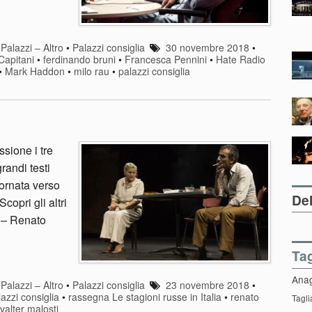
•
Palazzi – Altro
•
Palazzi consiglia
30 novembre 2018
•
Capitani
•
ferdinando bruni
•
Francesca Pennini
•
Hate Radio
•
Mark Haddon
•
milo rau
•
palazzi consiglia
sione i tre
randi testi
iornata verso
Del
copri gli altri
e – Renato
Ta
Ana
•
Palazzi – Altro
•
Palazzi consiglia
23 novembre 2018
•
lazzi consiglia
•
rassegna Le stagioni russe in Italia
•
renato
Tagli
valter malosti