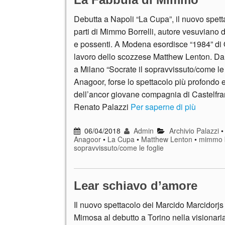
Debutta a Napoli “La Cupa”, il nuovo spett
parti di Mimmo Borrelli, autore vesuviano di
e possenti. A Modena esordisce “1984” di 
lavoro dello scozzese Matthew Lenton. Da
a Milano “Socrate il sopravvissuto/come le 
Anagoor, forse lo spettacolo più profondo 
dell’ancor giovane compagnia di Castelfr
Renato Palazzi
Per saperne di più
06/04/2018
Admin
Archivio Palazzi
Anagoor
•
La Cupa
•
Matthew Lenton
•
mimmo b
sopravvissuto/come le foglie
Lear schiavo d’amore
Il nuovo spettacolo dei Marcido Marcidorj
Mimosa al debutto a Torino nella visionaria 