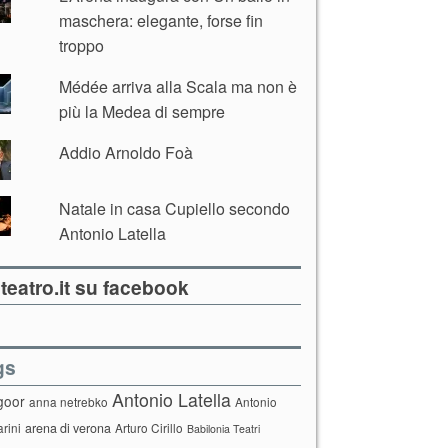
maschera: elegante, forse fin
troppo
Médée arriva alla Scala ma non è
più la Medea di sempre
Addio Arnoldo Foà
Natale in casa Cupiello secondo
Antonio Latella
teatro.it su facebook
gs
Antonio Latella
goor
anna netrebko
Antonio
arini
arena di verona
Arturo Cirillo
Babilonia Teatri