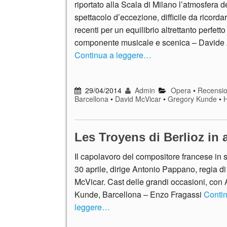
riportato alla Scala di Milano l’atmosfera d
spettacolo d’eccezione, difficile da ricorda
recenti per un equilibrio altrettanto perfetto 
componente musicale e scenica – Davide
Continua a leggere…
29/04/2014
Admin
Opera
•
Recensio
Barcellona
•
David McVicar
•
Gregory Kunde
•
H
Les Troyens di Berlioz in a
Il capolavoro del compositore francese in s
30 aprile, dirige Antonio Pappano, regia d
McVicar. Cast delle grandi occasioni, con 
Kunde, Barcellona – Enzo Fragassi
Conti
leggere…