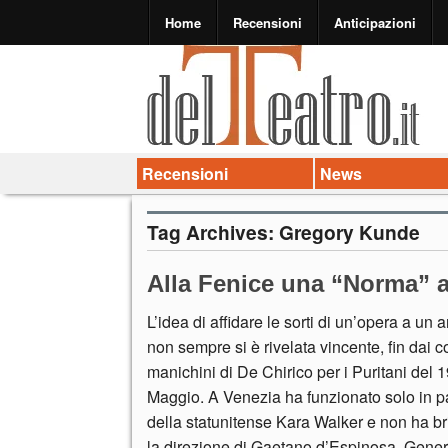
Home
Recensioni
Anticipazioni
Recensioni
News
Tag Archives:
Gregory Kunde
Alla Fenice una “Norma” 
L’idea di affidare le sorti di un’opera a un a
non sempre si è rivelata vincente, fin dai c
manichini di De Chirico per i Puritani del 
Maggio. A Venezia ha funzionato solo in pa
della statunitense Kara Walker e non ha br
la direzione di Gaetano d’Espinosa. Gene