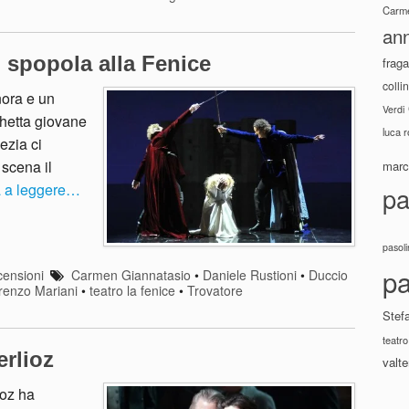
Carme
ann
 spopola alla Fenice
fraga
colli
ora e un
Verdi
chetta giovane
luca 
ezia ci
 scena il
marco
a a leggere…
pa
pasoli
pa
ensioni
Carmen Giannatasio
•
Daniele Rustioni
•
Duccio
renzo Mariani
•
teatro la fenice
•
Trovatore
Stef
teatro
erlioz
valte
ioz ha