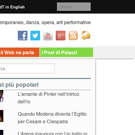
dT in English
emporaneo, danza, opera, arti performative
 il Web ne parla
I Post di Palazzi
t più popolari
L'amante di Pinter nell'intrico
dell'io
Quando Modena diventa l’Egitto
per Cesare e Cleopatra
L’Arena inaugura con Un ballo in