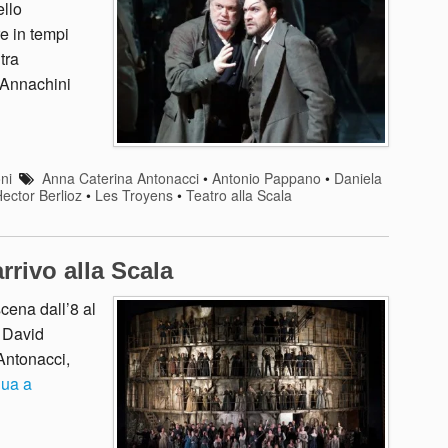
ello
re in tempi
tra
 Annachini
ni
Anna Caterina Antonacci
•
Antonio Pappano
•
Daniela
ector Berlioz
•
Les Troyens
•
Teatro alla Scala
rrivo alla Scala
cena dall’8 al
i David
Antonacci,
nua a