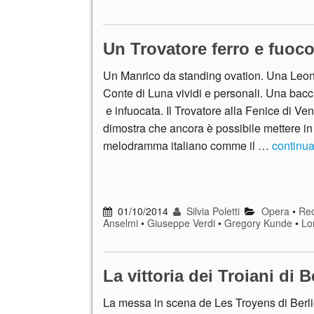
Un Trovatore ferro e fuoco
Un Manrico da standing ovation. Una Leon
Conte di Luna vividi e personali. Una bac
e infuocata. Il Trovatore alla Fenice di Ven
dimostra che ancora è possibile mettere in
melodramma italiano comme il …
continu
01/10/2014
Silvia Poletti
Opera
•
Rec
Anselmi
•
Giuseppe Verdi
•
Gregory Kunde
•
Lo
La vittoria dei Troiani di B
La messa in scena de Les Troyens di Berl