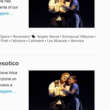
me has
ents of our
eggere…
Opera
•
Recensioni
Angelo Veccia
•
Emmanuel Villaume
•
 Pratt
•
l'africana
•
L’africaine
•
Leo Muscato
•
Veronica
’esotico
one lirica
enzione un
evano a
 leggere…