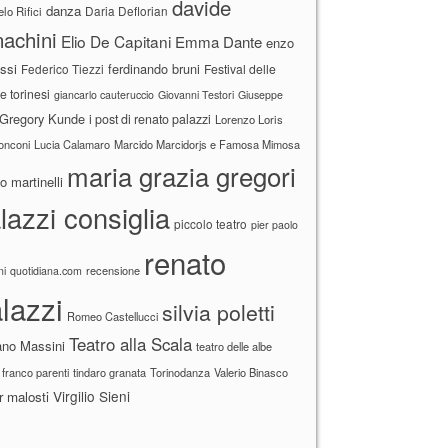
davide
danza
Daria Deflorian
lo Rifici
achini
Elio De Capitani
Emma Dante
enzo
ssi
ferdinando bruni
Federico Tiezzi
Festival delle
ne torinesi
giancarlo cauteruccio
Giovanni Testori
Giuseppe
Gregory Kunde
i post di renato palazzi
Lorenzo Loris
ronconi
Lucia Calamaro
Marcido Marcidorjs e Famosa Mimosa
maria grazia gregori
 martinelli
lazzi consiglia
piccolo teatro
pier paolo
renato
recensione
ni
quotidiana.com
lazzi
silvia poletti
Romeo Castellucci
Teatro alla Scala
ano Massini
teatro delle albe
 franco parenti
tindaro granata
Torinodanza
Valerio Binasco
Virgilio Sieni
r malosti