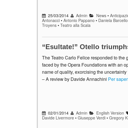
25/03/2014
Admin
News
•
Anticipazi
Antonacci
•
Antonio Pappano
•
Daniela Barcell
Troyens
•
Teatro alla Scala
“Esultate!” Otello triump
The Teatro Carlo Felice responded to the g
faced by the Opera Foundations with an op
name of quality, exorcising the uncertainty 
– A review by Davide Annachini
Per saper
02/01/2014
Admin
English Version
Davide Livermore
•
Giuseppe Verdi
•
Gregory 