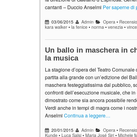
cantanti – Duccio Anselmi
Per saperne di 
03/06/2015
Admin
Opera
•
Recensio
kara walker
•
la fenice
•
norma
•
venezia
•
vince
Un ballo in maschera in ch
la musica
La stagione d’opera del Teatro Comunale 
partita alla grande con un’edizione del Bal
maschera festeggiatissima dal pubblico, so
confronti dell’esecuzione musicale, che in e
dimostrato come sia ancora possibile rende
Verdi anche in tempi di magra come i nostr
Anselmi
Continua a leggere…
20/01/2015
Admin
Opera
•
Recensio
Kunde
•
Luca Salsi
•
Maria José Siri
•
Michele M