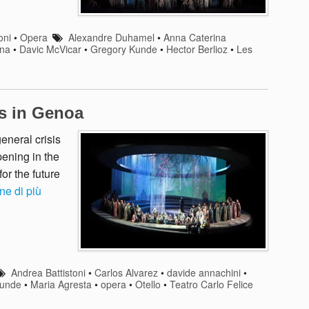
oni
•
Opera
Alexandre Duhamel
•
Anna Caterina
ona
•
Davic McVicar
•
Gregory Kunde
•
Hector Berlioz
•
Les
hs in Genoa
eneral crisis
ening in the
for the future
ne di più
Andrea Battistoni
•
Carlos Alvarez
•
davide annachini
•
Kunde
•
Maria Agresta
•
opera
•
Otello
•
Teatro Carlo Felice