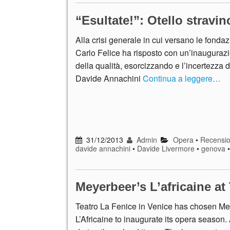
“Esultate!”: Otello stravi
Alla crisi generale in cui versano le fondazio
Carlo Felice ha risposto con un’inaugura
della qualità, esorcizzando e l’incertezza d
Davide Annachini
Continua a leggere…
31/12/2013
Admin
Opera
•
Recensio
davide annachini
•
Davide Livermore
•
genova
Meyerbeer’s L’africaine at
Teatro La Fenice in Venice has chosen Me
L’Africaine to inaugurate its opera season.