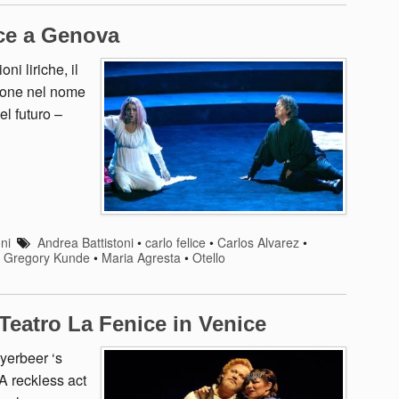
nce a Genova
ni liriche, il
zione nel nome
el futuro –
ni
Andrea Battistoni
•
carlo felice
•
Carlos Alvarez
•
•
Gregory Kunde
•
Maria Agresta
•
Otello
 Teatro La Fenice in Venice
yerbeer ‘s
 A reckless act