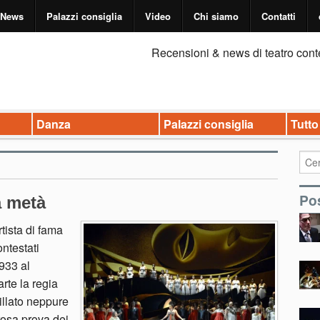
News
Palazzi consiglia
Video
Chi siamo
Contatti
Recensioni & news di teatro cont
Danza
Palazzi consiglia
Tutto
Pos
a metà
rtista di fama
ontestati
1933 al
rte la regia
illato neppure
rosa prova dei