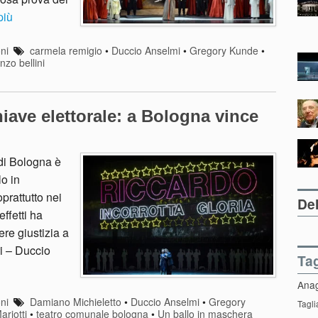
più
ni
carmela remigio
•
Duccio Anselmi
•
Gregory Kunde
•
nzo bellini
iave elettorale: a Bologna vince
di Bologna è
lo in
prattutto nei
Del
ffetti ha
re giustizia a
i – Duccio
Ta
Ana
ni
Damiano Michieletto
•
Duccio Anselmi
•
Gregory
Tagli
ariotti
•
teatro comunale bologna
•
Un ballo in maschera