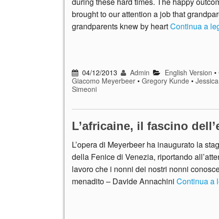
during these hard times. The happy outco
brought to our attention a job that grandpar
grandparents knew by heart
Continua a l
04/12/2013
Admin
English Version
•
Giacomo Meyerbeer
•
Gregory Kunde
•
Jessica
Simeoni
L’africaine, il fascino dell
L’opera di Meyerbeer ha inaugurato la stagi
della Fenice di Venezia, riportando all’att
lavoro che i nonni dei nostri nonni conosc
menadito – Davide Annachini
Continua a