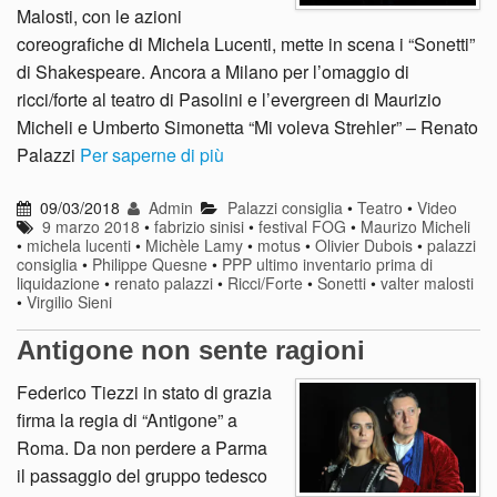
Malosti, con le azioni
coreografiche di Michela Lucenti, mette in scena i “Sonetti”
di Shakespeare. Ancora a Milano per l’omaggio di
ricci/forte al teatro di Pasolini e l’evergreen di Maurizio
Micheli e Umberto Simonetta “Mi voleva Strehler” – Renato
Palazzi
Per saperne di più
09/03/2018
Admin
Palazzi consiglia
•
Teatro
•
Video
9 marzo 2018
•
fabrizio sinisi
•
festival FOG
•
Maurizo Micheli
•
michela lucenti
•
Michèle Lamy
•
motus
•
Olivier Dubois
•
palazzi
consiglia
•
Philippe Quesne
•
PPP ultimo inventario prima di
liquidazione
•
renato palazzi
•
Ricci/Forte
•
Sonetti
•
valter malosti
•
Virgilio Sieni
Antigone non sente ragioni
Federico Tiezzi in stato di grazia
firma la regia di “Antigone” a
Roma. Da non perdere a Parma
il passaggio del gruppo tedesco