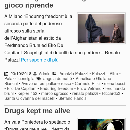
gioco riprende
A Milano “Enduring freedom” è la
seconda parte del poderoso
affresco sulla storia
dell’Afghanistan allestito da
Ferdinando Bruni ed Elio De
Capitani. Scopri gli altri debutti da non perdere – Renato
Palazzi
Per saperne di più
20/10/2018
Admin
Archivio Palazzi
•
Palazzi – Altro
•
Palazzi consiglia
angela demattè
•
Annalisa e Giuliano
Bianchi
•
Avevo un bel pallone rosso
•
Carmelo Rifici
•
elena bucci
•
Elio De Capitani
•
Enduring freedom
•
Enzo Vetrano
•
ferdinando
bruni
•
Kepler-452
•
marco sgrosso
•
renato palazzi
•
Riccardo3
•
Santa Giovanna dei macelli
•
Stefano Randisi
Drugs kept me alive
Arriva a Pontedera lo spettacolo
“Drugs kept me alive”, ideato da