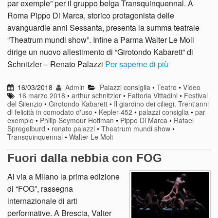
par exemple” per il gruppo belga Transquinquennal. A
Roma Pippo Di Marca, storico protagonista delle
avanguardie anni Sessanta, presenta la summa teatrale
“Theatrum mundi show”. Infine a Parma Walter Le Moli
dirige un nuovo allestimento di “Girotondo Kabarett” di
Schnitzler – Renato Palazzi
Per saperne di più
16/03/2018
Admin
Palazzi consiglia
•
Teatro
•
Video
16 marzo 2018
•
arthur schnitzler
•
Fattoria Vittadini
•
Festival
del Silenzio
•
Girotondo Kabarett
•
Il giardino dei ciliegi. Trent'anni
di felicità in comodato d'uso
•
Kepler-452
•
palazzi consiglia
•
par
exemple
•
Philip Seymour Hoffman
•
Pippo Di Marca
•
Rafael
Spregelburd
•
renato palazzi
•
Theatrum mundi show
•
Transquinquennal
•
Walter Le Moli
Fuori dalla nebbia con FOG
Al via a Milano la prima edizione
di “FOG”, rassegna
internazionale di arti
performative. A Brescia, Valter