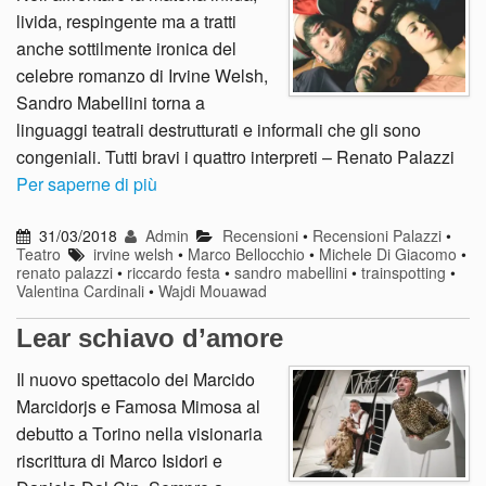
livida, respingente ma a tratti
anche sottilmente ironica del
celebre romanzo di Irvine Welsh,
Sandro Mabellini torna a
linguaggi teatrali destrutturati e informali che gli sono
congeniali. Tutti bravi i quattro interpreti – Renato Palazzi
Per saperne di più
31/03/2018
Admin
Recensioni
•
Recensioni Palazzi
•
Teatro
irvine welsh
•
Marco Bellocchio
•
Michele Di Giacomo
•
renato palazzi
•
riccardo festa
•
sandro mabellini
•
trainspotting
•
Valentina Cardinali
•
Wajdi Mouawad
Lear schiavo d’amore
Il nuovo spettacolo dei Marcido
Marcidorjs e Famosa Mimosa al
debutto a Torino nella visionaria
riscrittura di Marco Isidori e