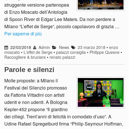
struggente versione partenopea
di Enzo Moscato dell’Antologia
di Spoon River di Edgar Lee Maters. Da non perdere a
Milano “L’effet de Serge”, piccolo capolavoro di grazia …
Per saperne di più
22/03/2018
Admin
News
23 marzo 2018
•
enzo
moscato
•
L'effet de Serge
•
palazzi consiglia
•
Philippe Quesne
•
Raccogliere & bruciare
•
renato palazzi
Parole e silenzi
Molte proposte: a Milano il
Festival del Silenzio promosso
da Fattoria Vittadini con artisti
udenti e non udenti. A Bologna
Kepler-452 propone “Il giardino
dei ciliegi. Trent’anni di felicità in comodato d’uso”. A
Udine Rafael Spregelburd firma “Philip Seymour Hoffman,