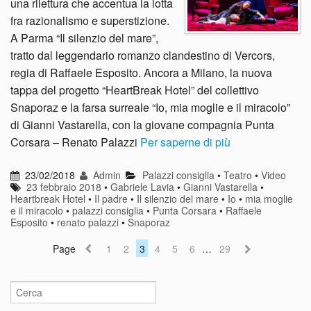
una rilettura che accentua la lotta
fra razionalismo e superstizione.
A Parma “Il silenzio del mare”,
tratto dal leggendario romanzo clandestino di Vercors,
regia di Raffaele Esposito. Ancora a Milano, la nuova
tappa del progetto “HeartBreak Hotel” del collettivo
Snaporaz e la farsa surreale “Io, mia moglie e il miracolo”
di Gianni Vastarella, con la giovane compagnia Punta
Corsara – Renato Palazzi
Per saperne di più
23/02/2018
Admin
Palazzi consiglia
•
Teatro
•
Video
23 febbraio 2018
•
Gabriele Lavia
•
Gianni Vastarella
•
Heartbreak Hotel
•
Il padre
•
Il silenzio del mare
•
Io
•
mia moglie
e il miracolo
•
palazzi consiglia
•
Punta Corsara
•
Raffaele
Esposito
•
renato palazzi
•
Snaporaz
Page
1
2
3
4
5
6
…
29