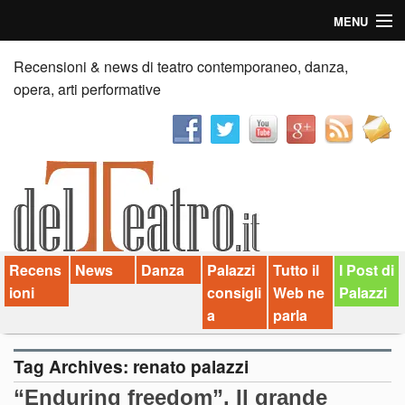
MENU
Home
Recensioni & news di teatro contemporaneo, danza,
opera, arti performative
Recensioni
Anticipazioni
News
Palazzi consiglia
Recens
News
Danza
Palazzi
Tutto il
I Post di
Video
ioni
consigli
Web ne
Palazzi
Chi siamo
a
parla
Contatti
Tag Archives:
renato palazzi
“Enduring freedom”. Il grande
dT in English