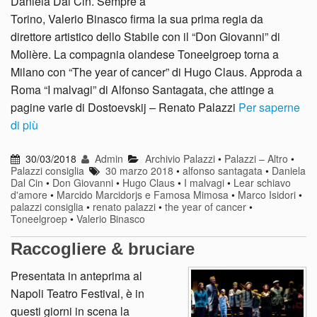
Daniela Dal Cin. Sempre a
Torino, Valerio Binasco firma la sua prima regia da
direttore artistico dello Stabile con il “Don Giovanni” di
Molière. La compagnia olandese Toneelgroep torna a
Milano con “The year of cancer” di Hugo Claus. Approda a
Roma “I malvagi” di Alfonso Santagata, che attinge a
pagine varie di Dostoevskij – Renato Palazzi
Per saperne
di più
30/03/2018
Admin
Archivio Palazzi
•
Palazzi – Altro
•
Palazzi consiglia
30 marzo 2018
•
alfonso santagata
•
Daniela
Dal Cin
•
Don Giovanni
•
Hugo Claus
•
I malvagi
•
Lear schiavo
d'amore
•
Marcido Marcidorjs e Famosa Mimosa
•
Marco Isidori
•
palazzi consiglia
•
renato palazzi
•
the year of cancer
•
Toneelgroep
•
Valerio Binasco
Raccogliere & bruciare
Presentata in anteprima al
Napoli Teatro Festival, è in
questi giorni in scena la