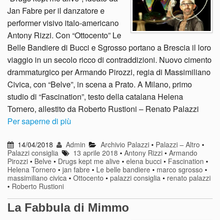
Jan Fabre per il danzatore e
performer visivo italo-americano
Antony Rizzi. Con “Ottocento” Le
Belle Bandiere di Bucci e Sgrosso portano a Brescia il loro
viaggio in un secolo ricco di contraddizioni. Nuovo cimento
drammaturgico per Armando Pirozzi, regia di Massimiliano
Civica, con “Belve”, in scena a Prato. A Milano, primo
studio di “Fascination”, testo della catalana Helena
Tornero, allestito da Roberto Rustioni – Renato Palazzi
Per saperne di più
14/04/2018
Admin
Archivio Palazzi
•
Palazzi – Altro
•
Palazzi consiglia
13 aprile 2018
•
Antony Rizzi
•
Armando
Pirozzi
•
Belve
•
Drugs kept me alive
•
elena bucci
•
Fascination
•
Helena Tornero
•
jan fabre
•
Le belle bandiere
•
marco sgrosso
•
massimiliano civica
•
Ottocento
•
palazzi consiglia
•
renato palazzi
•
Roberto Rustioni
La Fabbula di Mimmo