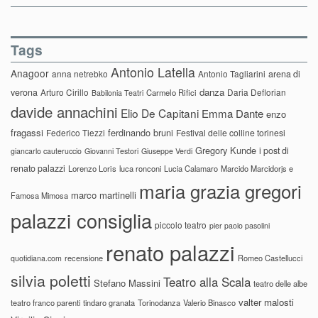
Tags
Antonio Latella
Anagoor
anna netrebko
Antonio Tagliarini
arena di
danza
verona
Arturo Cirillo
Daria Deflorian
Carmelo Rifici
Babilonia Teatri
davide annachini
Elio De Capitani
Emma Dante
enzo
fragassi
ferdinando bruni
Federico Tiezzi
Festival delle colline torinesi
Gregory Kunde
i post di
giancarlo cauteruccio
Giovanni Testori
Giuseppe Verdi
renato palazzi
Lorenzo Loris
luca ronconi
Lucia Calamaro
Marcido Marcidorjs e
maria grazia gregori
marco martinelli
Famosa Mimosa
palazzi consiglia
piccolo teatro
pier paolo pasolini
renato palazzi
recensione
Romeo Castellucci
quotidiana.com
silvia poletti
Teatro alla Scala
Stefano Massini
teatro delle albe
valter malosti
teatro franco parenti
tindaro granata
Torinodanza
Valerio Binasco