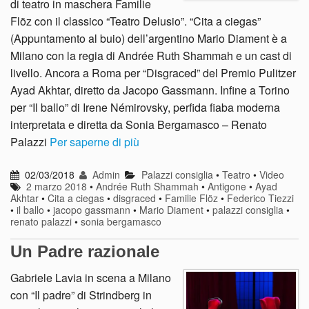
di teatro in maschera Familie
Flöz con il classico “Teatro Delusio”. “Cita a ciegas”
(Appuntamento al buio) dell’argentino Mario Diament è a
Milano con la regia di Andrée Ruth Shammah e un cast di
livello. Ancora a Roma per “Disgraced” del Premio Pulitzer
Ayad Akhtar, diretto da Jacopo Gassmann. Infine a Torino
per “Il ballo” di Irene Némirovsky, perfida fiaba moderna
interpretata e diretta da Sonia Bergamasco – Renato
Palazzi
Per saperne di più
02/03/2018
Admin
Palazzi consiglia
•
Teatro
•
Video
2 marzo 2018
•
Andrée Ruth Shammah
•
Antigone
•
Ayad
Akhtar
•
Cita a ciegas
•
disgraced
•
Familie Flöz
•
Federico Tiezzi
•
il ballo
•
jacopo gassmann
•
Mario Diament
•
palazzi consiglia
•
renato palazzi
•
sonia bergamasco
Un Padre razionale
Gabriele Lavia in scena a Milano
con “Il padre” di Strindberg in