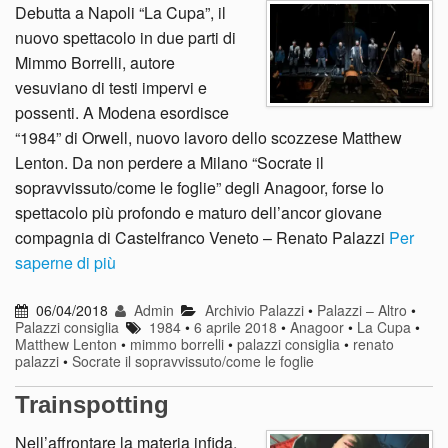
Debutta a Napoli “La Cupa”, il
nuovo spettacolo in due parti di
Mimmo Borrelli, autore
vesuviano di testi impervi e
possenti. A Modena esordisce
“1984” di Orwell, nuovo lavoro dello scozzese Matthew
Lenton. Da non perdere a Milano “Socrate il
sopravvissuto/come le foglie” degli Anagoor, forse lo
spettacolo più profondo e maturo dell’ancor giovane
compagnia di Castelfranco Veneto – Renato Palazzi
Per
saperne di più
06/04/2018
Admin
Archivio Palazzi
•
Palazzi – Altro
•
Palazzi consiglia
1984
•
6 aprile 2018
•
Anagoor
•
La Cupa
•
Matthew Lenton
•
mimmo borrelli
•
palazzi consiglia
•
renato
palazzi
•
Socrate il sopravvissuto/come le foglie
Trainspotting
Nell’affrontare la materia infida,